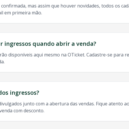
 confirmada, mas assim que houver novidades, todos os ca
il em primeira mão.
do, 9h às 13h
odos os shows de
Liu
em
Porto Velho
:
 ingressos quando abrir a venda?
rão disponíveis aqui mesmo na OTicket. Cadastre-se para re
da.
elho
,
Liu
Porto Velho
2025, agenda
Liu
Porto Velho
,
Liu
tur
dos ingressos?
divulgados junto com a abertura das vendas. Fique atento ao
-venda com desconto.