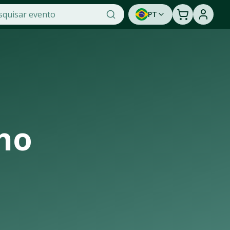
PT
ket, a maior plataforma de venda de ingressos online do Bra
assistir a um show ao vivo. Cadastre-se para ser avisado 
ho
trutura de casas de shows, arenas e estádios que recebem os