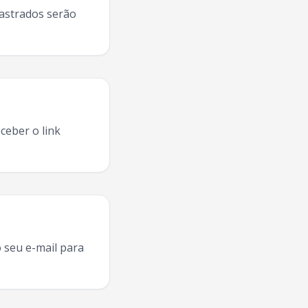
dastrados serão
ceber o link
nê
Porto Velho
,
Liu
ao vivo
Porto Velho
,
Liu
concerto
Porto V
 seu e-mail para