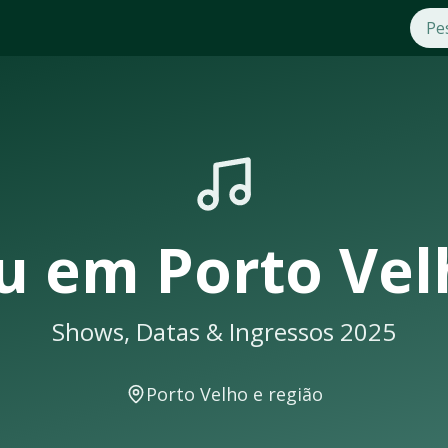
elho
. Compre ingressos com segurança e praticidade na OTic
 em
Porto Velho
sempre lotam. Não perca a oportunidade de 
eberá uma notificação
u
em
Porto Vel
Shows, Datas & Ingressos 2025
ws e eventos musicais. A cidade conta com excelente infraes
Porto Velho
e região
ais como: