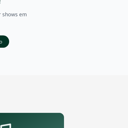
!
r shows em
saber quando
Liu
confirmar shows em
Porto Velho
.
o
da abertura das vendas. Cadastrados recebem acesso à pré-
e porte que podem receber o show.
pelo aplicativo OTicket a qualquer momento.
.
as regras do evento.