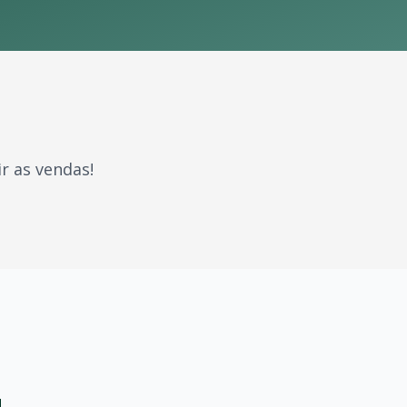
r as vendas!
ções. Com milhões de fãs espalhados pelo Brasil e pelo m