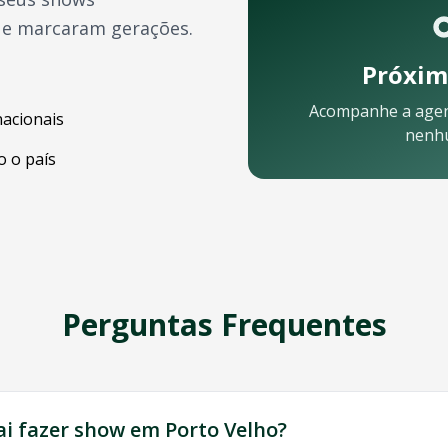
ue marcaram gerações.
Próxim
Acompanhe a age
nacionais
nenh
 o país
Perguntas Frequentes
está pronta para ajudar:
ai fazer show em
Porto Velho
?