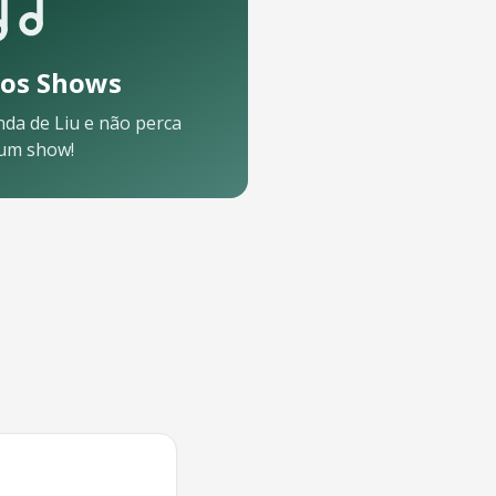
os Shows
nda de
Liu
e não perca
um show!