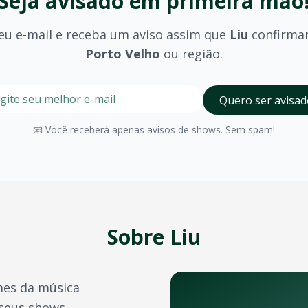
Seja avisado em primeira mão
eu e-mail e receba um aviso assim que
Liu
confirma
Porto Velho
ou região.
stre seu e-mail nesta página para ser um dos primeiros a 
Digite seu e-mail para receber avisos
Quero ser avisad
olhido (pista, camarote, VIP) e são divulgados no momento 
📧 Você receberá apenas avisos de shows. Sem spam!
Porto Velho
possui diversos espaços para eventos de grand
a confirmação do pagamento. Você também pode acessá-los 
e crédito, além de outras opções como PIX e boleto bancário
Sobre
Liu
transferência de ingressos para outras pessoas, seguindo 
es da música
bandas durante o ano. Confira também:
 seus shows