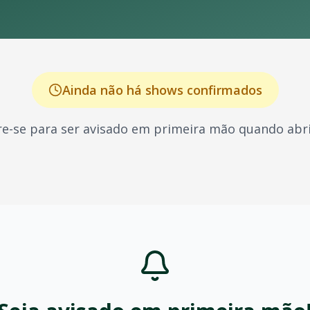
Ainda não há shows confirmados
e-se para ser avisado em primeira mão quando abri
o por seus shows energéticos e sucessos que marcaram gera