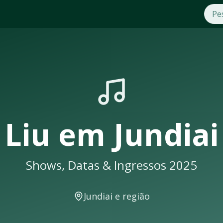
 Compre ingressos com segurança e praticidade na OTicket, 
 em
Jundiai
sempre lotam. Não perca a oportunidade de assis
 uma notificação
Liu
em
Jundiai
Shows, Datas & Ingressos 2025
eventos musicais. A cidade conta com excelente infraestrutu
Jundiai
e região
como: