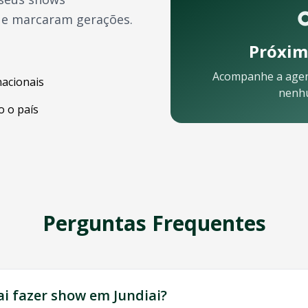
ue marcaram gerações.
Próxim
Acompanhe a age
nacionais
nenh
 o país
Perguntas Frequentes
pronta para ajudar:
ai fazer show em
Jundiai
?