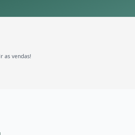
r as vendas!
ções. Com milhões de fãs espalhados pelo Brasil e pelo m