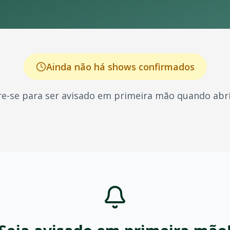
Ainda não há shows confirmados
e-se para ser avisado em primeira mão quando abri
o por seus shows energéticos e sucessos que marcaram gera