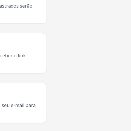
dastrados serão
ceber o link
ai
,
Liu
concerto
Jundiai
, comprar ingresso
Liu
, evento
Liu
, s
 seu e-mail para