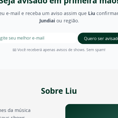
Seja avisado em primeira mão
eu e-mail e receba um aviso assim que
Liu
confirma
Jundiai
ou região.
stre seu e-mail nesta página para ser um dos primeiros a 
Digite seu e-mail para receber avisos
Quero ser avisad
olhido (pista, camarote, VIP) e são divulgados no momento 
📧 Você receberá apenas avisos de shows. Sem spam!
Jundiai
possui diversos espaços para eventos de grande por
a confirmação do pagamento. Você também pode acessá-los 
e crédito, além de outras opções como PIX e boleto bancário
Sobre
Liu
transferência de ingressos para outras pessoas, seguindo 
es da música
s durante o ano. Confira também:
 seus shows