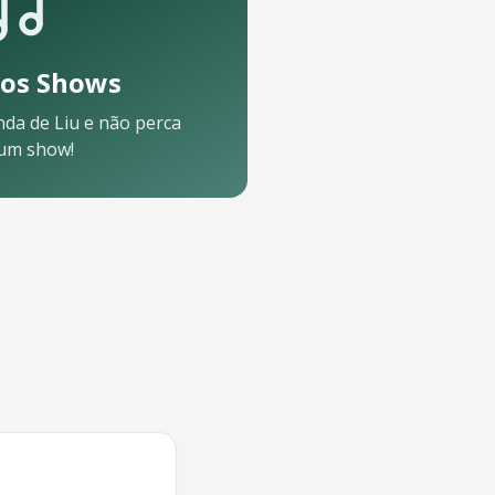
os Shows
nda de
Liu
e não perca
um show!