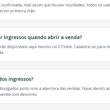
 confirmada, mas assim que houver novidades, todos os ca
il em primeira mão.
do, 9h às 13h
odos os shows de
Liu
em
Jundiai
:
 ingressos quando abrir a venda?
rão disponíveis aqui mesmo na OTicket. Cadastre-se para re
da.
i
2025, agenda
Liu
Jundiai
,
Liu
turnê
Jundiai
,
Liu
ao vivo
Jundi
dos ingressos?
divulgados junto com a abertura das vendas. Fique atento ao
-venda com desconto.