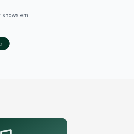
!
r shows em
saber quando
Liu
confirmar shows em
Jundiai
.
o
da abertura das vendas. Cadastrados recebem acesso à pré-
te que podem receber o show.
pelo aplicativo OTicket a qualquer momento.
.
as regras do evento.