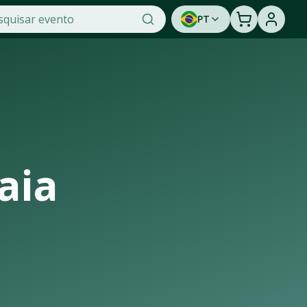
PT
cket, a maior plataforma de venda de ingressos online do Br
 assistir a um show ao vivo. Cadastre-se para ser avisado
aia
ura de casas de shows, arenas e estádios que recebem os mai