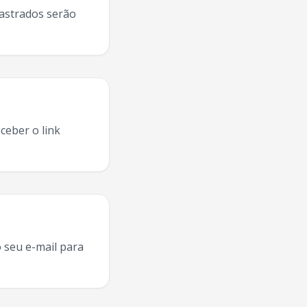
dastrados serão
ceber o link
uriete
turnê
Caucaia
,
Lauriete
ao vivo
Caucaia
,
Lauriete
conc
 seu e-mail para