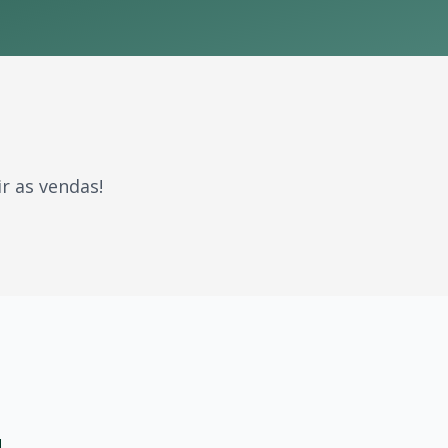
r as vendas!
 gerações. Com milhões de fãs espalhados pelo Brasil e p