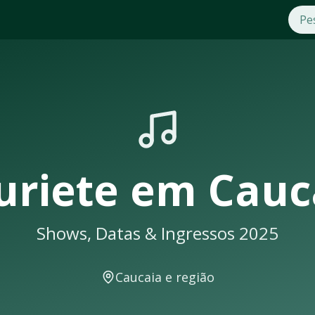
ucaia
. Compre ingressos com segurança e praticidade na OTi
shows em
Caucaia
sempre lotam. Não perca a oportunidade de
á uma notificação
uriete
em
Cauc
Shows, Datas & Ingressos 2025
 eventos musicais. A cidade conta com excelente infraestrut
Caucaia
e região
cais como: