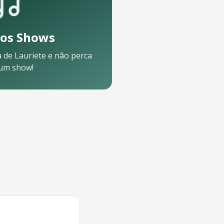
os Shows
a de
Lauriete
e não perca
um show!