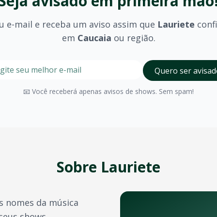
Seja avisado em primeira mão
u e-mail e receba um aviso assim que
Lauriete
conf
em
Caucaia
ou região.
stre seu e-mail nesta página para ser um dos primeiros a 
Digite seu e-mail para receber avisos
Quero ser avisad
olhido (pista, camarote, VIP) e são divulgados no momento 
📧 Você receberá apenas avisos de shows. Sem spam!
Caucaia
possui diversos espaços para eventos de grande po
a confirmação do pagamento. Você também pode acessá-los 
e crédito, além de outras opções como PIX e boleto bancário
Sobre
Lauriete
transferência de ingressos para outras pessoas, seguindo 
s nomes da música
 bandas durante o ano. Confira também:
 seus shows