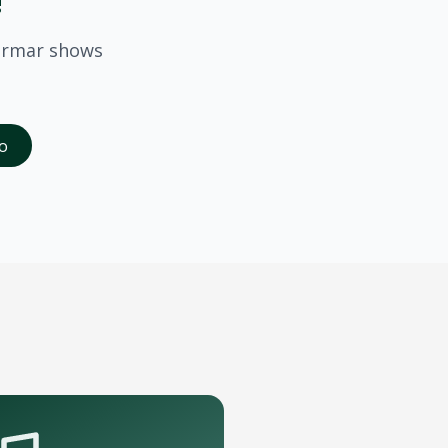
!
irmar shows
saber quando
Lauriete
confirmar shows em
Caucaia
.
o
da abertura das vendas. Cadastrados recebem acesso à pré-
rte que podem receber o show.
pelo aplicativo OTicket a qualquer momento.
.
as regras do evento.