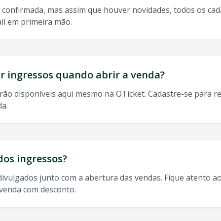
 confirmada, mas assim que houver novidades, todos os ca
il em primeira mão.
do, 9h às 13h
odos os shows de
Lauriete
em
Caucaia
:
 ingressos quando abrir a venda?
rão disponíveis aqui mesmo na OTicket. Cadastre-se para re
da.
Caucaia
,
Lauriete
Caucaia
2025, agenda
Lauriete
Caucaia
,
La
dos ingressos?
divulgados junto com a abertura das vendas. Fique atento ao
-venda com desconto.