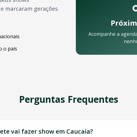
ue marcaram gerações.
Próxim
Acompanhe a agend
nacionais
nenh
 o país
Perguntas Frequentes
 está pronta para ajudar:
iete
vai fazer show em
Caucaia
?