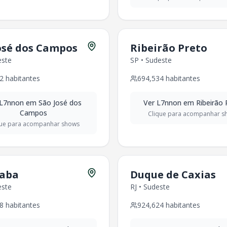
7,032
habitantes
itantes
itantes
ntes
osé dos Campos
Ribeirão Preto
este
SP
•
Sudeste
6,698
habitantes
2
habitantes
694,534
habitantes
3,391
habitantes
61
habitantes
L7nnon
em
São José dos
Ver
L7nnon
em
Ribeirão 
17,511
habitantes
Campos
Clique para acompanhar s
075
habitantes
que para acompanhar shows
8,975
habitantes
360
habitantes
habitantes
08
habitantes
caba
Duque de Caxias
te
-
619,609
habitantes
este
RJ
•
Sudeste
o
Nordeste
-
706,867
habitantes
5
habitantes
8
habitantes
924,624
habitantes
28
habitantes