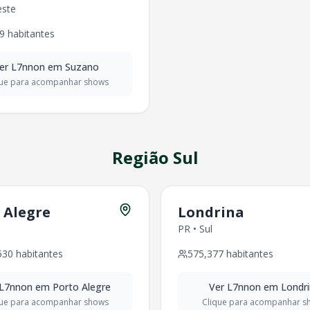
este
es - Região
Sudeste
ntes - Região
Sudeste
9
habitantes
itantes - Região
Sudeste
s - Região
Sudeste
er
L7nnon
em
Suzano
s - Região
Sudeste
que para acompanhar shows
s - Região
Sudeste
483
habitantes - Região
Sudeste
es - Região
Sudeste
Região
Sudeste
Região
Sul
habitantes - Região
Sudeste
ntes - Região
Sudeste
s - Região
Sudeste
 Alegre
Londrina
s - Região
Sudeste
- Região
Sudeste
PR
•
Sul
antes - Região
Sudeste
530
habitantes
575,377
habitantes
egião
Sudeste
egião
Sudeste
L7nnon
em
Porto Alegre
Ver
L7nnon
em
Londr
itantes - Região
Sudeste
que para acompanhar shows
Clique para acompanhar s