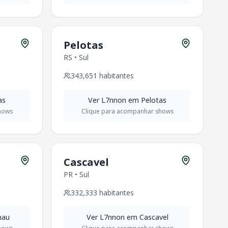
Pelotas
RS
•
Sul
343,651
habitantes
as
Ver
L7nnon
em
Pelotas
hows
Clique para acompanhar shows
Cascavel
PR
•
Sul
332,333
habitantes
nau
Ver
L7nnon
em
Cascavel