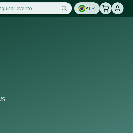
PT
 na OTicket, a maior plataforma de venda de ingressos onli
e sua cidade e seja avisado quando houver shows confirmado
ws