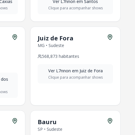
Caxias
Ver
L7nnon
em
Santos
hows
Clique para acompanhar shows
Juiz de Fora
MG
•
Sudeste
568,873
habitantes
Ver
L7nnon
em
Juiz de Fora
Clique para acompanhar shows
 dos
hows
Bauru
SP
•
Sudeste