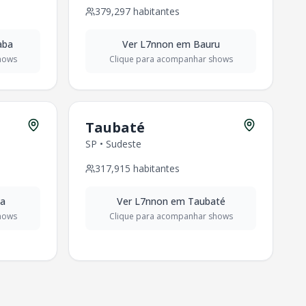
379,297
habitantes
aba
Ver
L7nnon
em
Bauru
hows
Clique para acompanhar shows
Taubaté
SP
•
Sudeste
317,915
habitantes
ca
Ver
L7nnon
em
Taubaté
hows
Clique para acompanhar shows