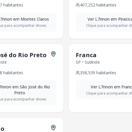
abitantes
7
habitantes
407,252
habitantes
abitantes
,273
habitantes
L7nnon
em
Montes Claros
Ver
L7nnon
em
Piracic
81
habitantes
que para acompanhar shows
Clique para acompanhar s
,094,325
habitantes
,555,626
habitantes
este
-
906,092
habitantes
osé do Rio Preto
Franca
50,912
habitantes
este
SP
•
Sudeste
tro-Oeste
-
542,090
habitantes
8
habitantes
358,539
habitantes
391,772
habitantes
este
-
284,971
habitantes
7nnon
em
São José do Rio
Ver
L7nnon
em
Fran
-
225,495
habitantes
Preto
Clique para acompanhar s
-
230,770
habitantes
que para acompanhar shows
entro-Oeste
-
212,440
habitantes
ro-Oeste
-
176,642
habitantes
este
-
252,329
habitantes
no
ows: