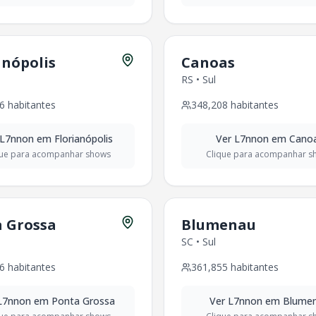
548
habitantes - Região
Sudeste
es - Região
Sudeste
anópolis
Canoas
RS
•
Sul
cação
6
habitantes
348,208
habitantes
L7nnon
em
Florianópolis
Ver
L7nnon
em
Cano
que para acompanhar shows
Clique para acompanhar s
 Grossa
Blumenau
SC
•
Sul
6
habitantes
361,855
habitantes
L7nnon
em
Ponta Grossa
Ver
L7nnon
em
Blume