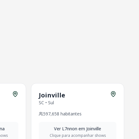
Joinville
SC
•
Sul
597,658
habitantes
ina
Ver
L7nnon
em
Joinville
hows
Clique para acompanhar shows