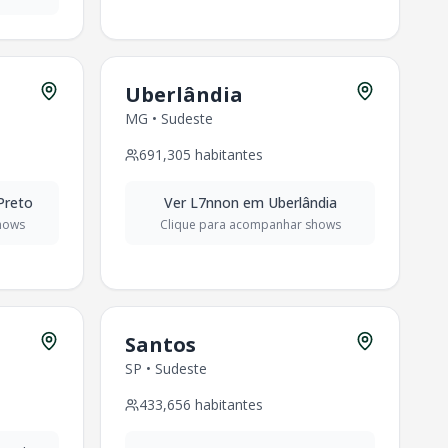
Uberlândia
MG
•
Sudeste
691,305
habitantes
Preto
Ver
L7nnon
em
Uberlândia
hows
Clique para acompanhar shows
Santos
SP
•
Sudeste
433,656
habitantes