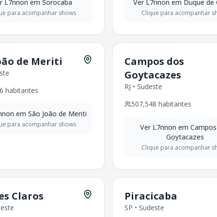
317
habitantes
er
L7nnon
em
Sorocaba
Ver
L7nnon
em
Duque de 
496
habitantes
que para acompanhar shows
Clique para acompanhar s
deste
-
341,128
habitantes
te
-
411,807
habitantes
,618
habitantes
te
-
276,264
habitantes
oão de Meriti
Campos dos
9,980
habitantes
ste
Goytacazes
4
habitantes
RJ
•
Sudeste
6
habitantes
5
habitantes
507,548
habitantes
67,036
habitantes
nnon
em
São João de Meriti
que para acompanhar shows
Ver
L7nnon
em
Campos
03
habitantes
Goytacazes
abitantes
Clique para acompanhar s
abitantes
354
habitantes
18
habitantes
2
habitantes
s Claros
Piracicaba
9
habitantes
este
SP
•
Sudeste
547
habitantes