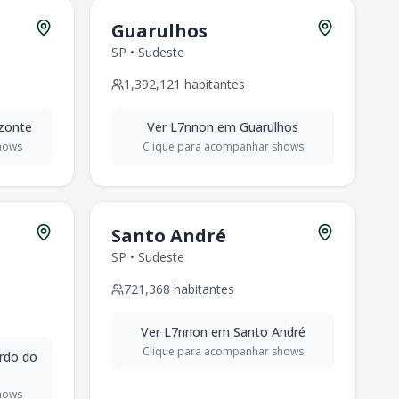
Guarulhos
SP
•
Sudeste
1,392,121
habitantes
izonte
Ver
L7nnon
em
Guarulhos
hows
Clique para acompanhar shows
Santo André
SP
•
Sudeste
721,368
habitantes
Ver
L7nnon
em
Santo André
Clique para acompanhar shows
rdo do
hows