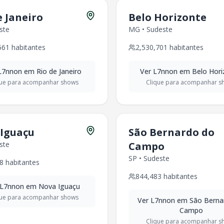
habitantes
e Janeiro
Belo Horizonte
habitantes
ste
MG
•
Sudeste
bitantes
561
habitantes
2,530,701
habitantes
530
habitantes
bitantes
L7nnon
em
Rio de Janeiro
Ver
L7nnon
em
Belo Hor
tantes
que para acompanhar shows
Clique para acompanhar s
1
habitantes
6
habitantes
tantes
tantes
Iguaçu
São Bernardo do
itantes
ste
Campo
36
habitantes
SP
•
Sudeste
abitantes
8
habitantes
itantes
844,483
habitantes
habitantes
L7nnon
em
Nova Iguaçu
23
habitantes
que para acompanhar shows
Ver
L7nnon
em
São Berna
-
329,058
habitantes
Campo
bitantes
Clique para acompanhar s