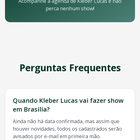
Email: contato@oticket.com.br
Acompanhe a agenda de
Kleber Lucas
e não
Telefone: (11) 3000-0000
perca nenhum show!
WhatsApp: (11) 99999-9999
Chat online: Disponível no site 24/7
Horário de atendimento: Segunda a sexta, 9h às 18h | Sába
Redes Sociais
Siga a OTicket nas redes sociais para ficar por dentro de t
Facebook - @oticket
Instagram - @oticket
Perguntas Frequentes
Twitter - @oticket
YouTube - OTicket Brasil
Palavras-chave Relacionadas
Kleber Lucas
Brasilia
, show
Kleber Lucas
Brasilia
, ingresso
Quando
Kleber Lucas
vai fazer show
em
Brasilia
?
Ainda não há data confirmada, mas assim que
houver novidades, todos os cadastrados serão
avisados por e-mail em primeira mão.