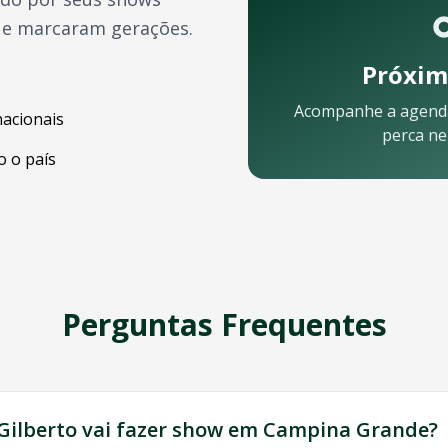
ue marcaram gerações.
Próxim
Acompanhe a agend
nacionais
perca n
 o país
o celular:
Perguntas Frequentes
 Nossa equipe está pronta para ajudar:
Gilberto
vai fazer show em
Campina Grande
?