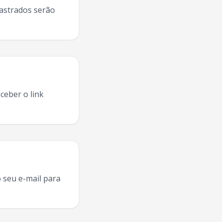
dastrados serão
ceber o link
erto
Campina Grande
2025, agenda
Joao Gilberto
Campina G
 seu e-mail para