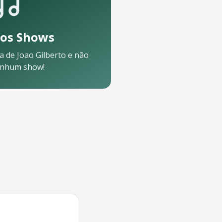
os Shows
a de
Joao Gilberto
e não
enhum show!