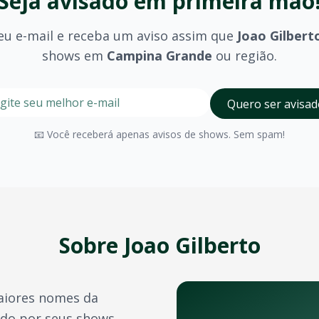
Seja avisado em primeira mão
eu e-mail e receba um aviso assim que
Joao Gilbert
shows em
Campina Grande
ou região.
nde
stre seu e-mail nesta página para ser um dos primeiros a 
Digite seu e-mail para receber avisos
Quero ser avisad
 Grande
?
olhido (pista, camarote, VIP) e são divulgados no momento 
📧 Você receberá apenas avisos de shows. Sem spam!
Campina Grande
possui diversos espaços para eventos de g
a confirmação do pagamento. Você também pode acessá-los 
e crédito, além de outras opções como PIX e boleto bancário
Sobre
Joao Gilberto
transferência de ingressos para outras pessoas, seguindo 
iores nomes da
ros artistas e bandas durante o ano. Confira também:
ido por seus shows