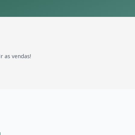
r as vendas!
caram gerações. Com milhões de fãs espalhados pelo Brasil