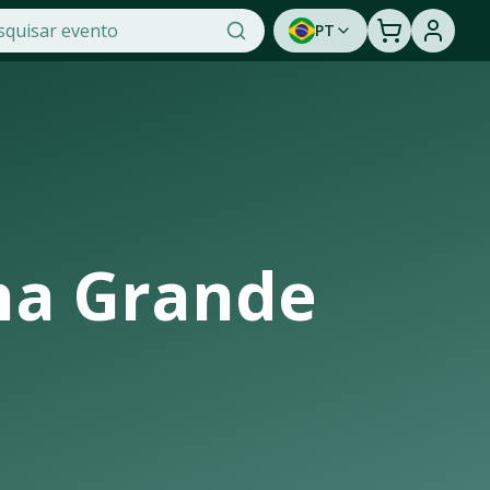
PT
cidade na OTicket, a maior plataforma de venda de ingresso
ortunidade de assistir a um show ao vivo. Cadastre-se par
na Grande
fraestrutura de casas de shows, arenas e estádios que recebe