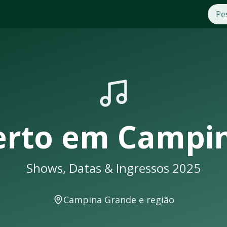
as 2025
em
Campina Grande
. Compre ingressos com segurança e prati
seus shows em
Campina Grande
sempre lotam. Não perca a op
rande
ê receberá uma notificação
erto
em
Campi
Shows, Datas & Ingressos 2025
a shows e eventos musicais. A cidade conta com excelente in
Campina Grande
e região
ontecer em locais como: