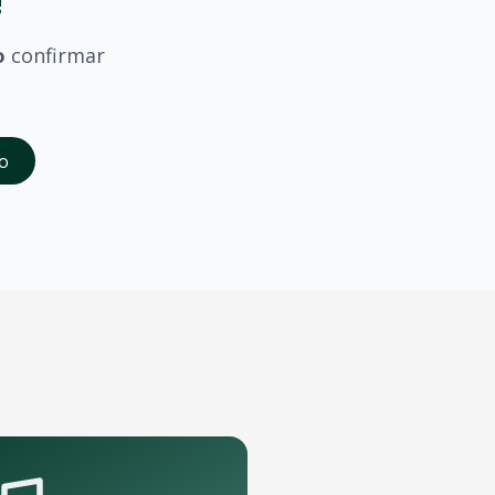
!
o
confirmar
saber quando
Joao Gilberto
confirmar shows em
Campina Gr
o
da abertura das vendas. Cadastrados recebem acesso à pré-
rande porte que podem receber o show.
pelo aplicativo OTicket a qualquer momento.
.
as regras do evento.