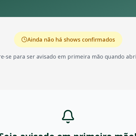
Ainda não há shows confirmados
e-se para ser avisado em primeira mão quando abri
 conhecido por seus shows energéticos e sucessos que mar