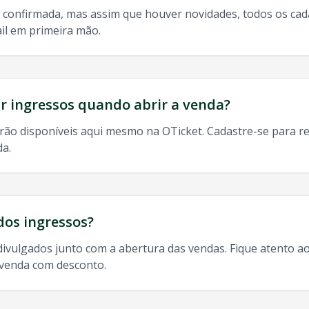
 confirmada, mas assim que houver novidades, todos os ca
il em primeira mão.
do, 9h às 13h
odos os shows de
Joao Gilberto
em
Campina Grande
:
 ingressos quando abrir a venda?
rão disponíveis aqui mesmo na OTicket. Cadastre-se para re
da.
 Grande
, ingresso
Joao Gilberto
Campina Grande
,
Joao Gilb
dos ingressos?
divulgados junto com a abertura das vendas. Fique atento ao
-venda com desconto.