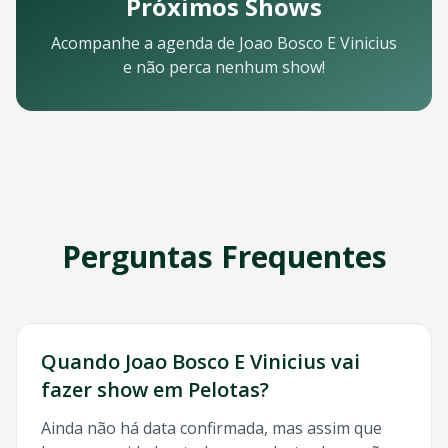
Próximos Shows
Email: contato@oticket.com.br
Telefone: (11) 3000-0000
Acompanhe a agenda de
Joao Bosco E Vinicius
WhatsApp: (11) 99999-9999
e não perca nenhum show!
Chat online: Disponível no site 24/7
Horário de atendimento: Segunda a sexta, 9h às 18h | Sába
Redes Sociais
Siga a OTicket nas redes sociais para ficar por dentro de t
Facebook - @oticket
Instagram - @oticket
Twitter - @oticket
YouTube - OTicket Brasil
Perguntas Frequentes
Palavras-chave Relacionadas
Joao Bosco E Vinicius
Pelotas
, show
Joao Bosco E Vinicius
Pe
Quando
Joao Bosco E Vinicius
vai
fazer show em
Pelotas
?
Ainda não há data confirmada, mas assim que