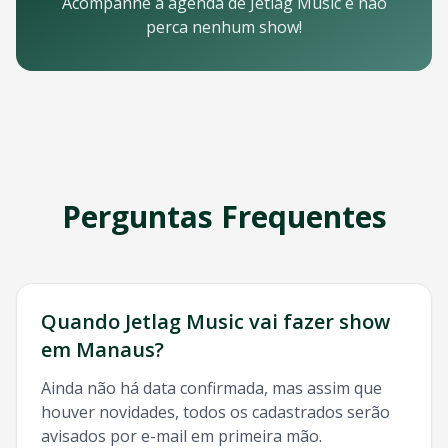
Email: contato@oticket.com.br
Acompanhe a agenda de
Jetlag Music
e não
Telefone: (11) 3000-0000
perca nenhum show!
WhatsApp: (11) 99999-9999
Chat online: Disponível no site 24/7
Horário de atendimento: Segunda a sexta, 9h às 18h | Sába
Redes Sociais
Siga a OTicket nas redes sociais para ficar por dentro de t
Facebook - @oticket
Instagram - @oticket
Perguntas Frequentes
Twitter - @oticket
YouTube - OTicket Brasil
Palavras-chave Relacionadas
Jetlag Music
Manaus
, show
Jetlag Music
Manaus
, ingresso
Quando
Jetlag Music
vai fazer show
em
Manaus
?
Ainda não há data confirmada, mas assim que
houver novidades, todos os cadastrados serão
avisados por e-mail em primeira mão.