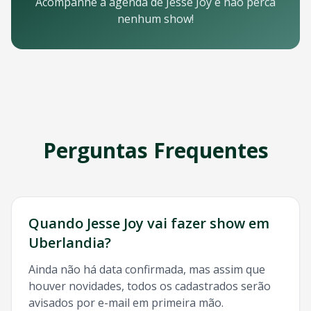
Email: contato@oticket.com.br
Acompanhe a agenda de
Jesse Joy
e não perca
Telefone: (11) 3000-0000
nenhum show!
WhatsApp: (11) 99999-9999
Chat online: Disponível no site 24/7
Horário de atendimento: Segunda a sexta, 9h às 18h | Sába
Redes Sociais
Siga a OTicket nas redes sociais para ficar por dentro de t
Facebook - @oticket
Instagram - @oticket
Perguntas Frequentes
Twitter - @oticket
YouTube - OTicket Brasil
Palavras-chave Relacionadas
Jesse Joy
Uberlandia
, show
Jesse Joy
Uberlandia
, ingresso
J
Quando
Jesse Joy
vai fazer show em
Uberlandia
?
Ainda não há data confirmada, mas assim que
houver novidades, todos os cadastrados serão
avisados por e-mail em primeira mão.