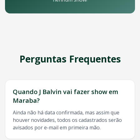
Email: contato@oticket.com.br
Telefone: (11) 3000-0000
WhatsApp: (11) 99999-9999
Chat online: Disponível no site 24/7
Horário de atendimento: Segunda a sexta, 9h às 18h | Sába
Redes Sociais
Siga a OTicket nas redes sociais para ficar por dentro de t
Facebook - @oticket
Perguntas Frequentes
Instagram - @oticket
Twitter - @oticket
YouTube - OTicket Brasil
Palavras-chave Relacionadas
J Balvin
Maraba
, show
J Balvin
Maraba
, ingresso
J Balvin
Ma
Quando
J Balvin
vai fazer show em
Maraba
?
Ainda não há data confirmada, mas assim que
houver novidades, todos os cadastrados serão
avisados por e-mail em primeira mão.