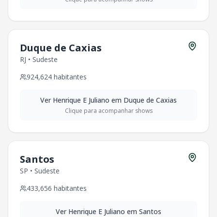
WhatsApp: (11) 99999-9999
Redes Sociais
Siga a OTicket nas redes sociais para ficar por dentro dos 
Facebook
Duque de Caxias
Instagram
RJ
•
Sudeste
Twitter
924,624
habitantes
Ver
Henrique E Juliano
em
Duque de Caxias
Clique para acompanhar shows
Santos
SP
•
Sudeste
433,656
habitantes
Ver
Henrique E Juliano
em
Santos