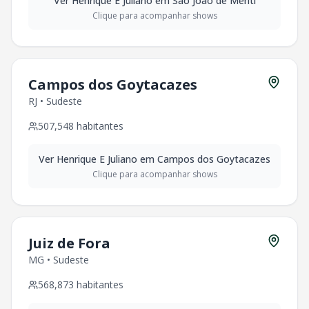
Ver
Henrique E Juliano
em
São João de Meriti
Clique para acompanhar shows
Campos dos Goytacazes
RJ
•
Sudeste
507,548
habitantes
Ver
Henrique E Juliano
em
Campos dos Goytacazes
Clique para acompanhar shows
Juiz de Fora
MG
•
Sudeste
568,873
habitantes