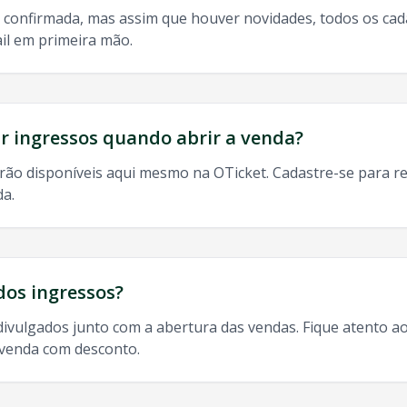
 confirmada, mas assim que houver novidades, todos os ca
il em primeira mão.
do, 9h às 13h
odos os shows de
Gusttavo Lima
em
Joao Pessoa
:
 ingressos quando abrir a venda?
rão disponíveis aqui mesmo na OTicket. Cadastre-se para re
da.
oa
, ingresso
Gusttavo Lima
Joao Pessoa
,
Gusttavo Lima
Joao
dos ingressos?
divulgados junto com a abertura das vendas. Fique atento ao
-venda com desconto.