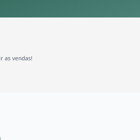
r as vendas!
rcaram gerações. Com milhões de fãs espalhados pelo Bras