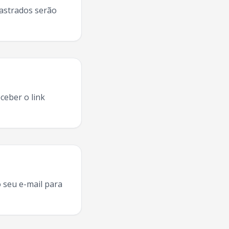
dastrados serão
ceber o link
 Pessoa
2025, agenda
Gusttavo Lima
Joao Pessoa
,
Gusttavo
 seu e-mail para