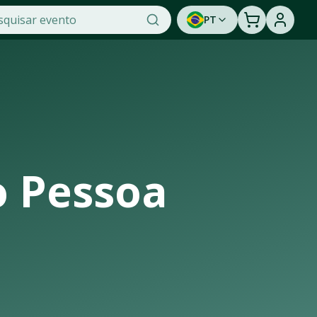
PT
ade na OTicket, a maior plataforma de venda de ingressos o
unidade de assistir a um show ao vivo. Cadastre-se para s
o Pessoa
trutura de casas de shows, arenas e estádios que recebem os