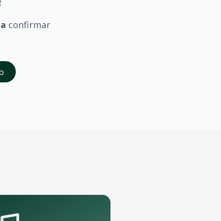
!
ma
confirmar
saber quando
Gusttavo Lima
confirmar shows em
Joao Pesso
o
da abertura das vendas. Cadastrados recebem acesso à pré-
e porte que podem receber o show.
pelo aplicativo OTicket a qualquer momento.
.
as regras do evento.