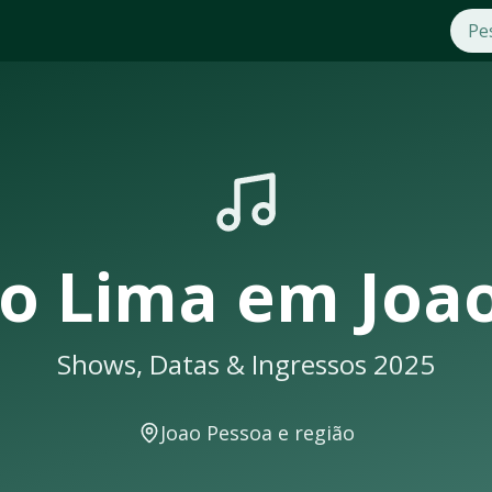
2025
em
Joao Pessoa
. Compre ingressos com segurança e praticid
 seus shows em
Joao Pessoa
sempre lotam. Não perca a oport
soa
eberá uma notificação
o Lima
em
Joa
Shows, Datas & Ingressos 2025
ws e eventos musicais. A cidade conta com excelente infraes
Joao Pessoa
e região
ecer em locais como: