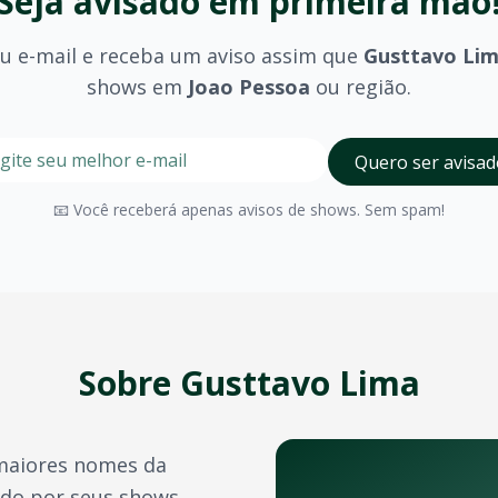
Seja avisado em primeira mão
u e-mail e receba um aviso assim que
Gusttavo Li
shows em
Joao Pessoa
ou região.
a
stre seu e-mail nesta página para ser um dos primeiros a 
Digite seu e-mail para receber avisos
Quero ser avisad
ssoa
?
olhido (pista, camarote, VIP) e são divulgados no momento 
📧 Você receberá apenas avisos de shows. Sem spam!
Joao Pessoa
possui diversos espaços para eventos de grand
a confirmação do pagamento. Você também pode acessá-los 
e crédito, além de outras opções como PIX e boleto bancário
Sobre
Gusttavo Lima
transferência de ingressos para outras pessoas, seguindo 
maiores nomes da
 artistas e bandas durante o ano. Confira também:
ido por seus shows