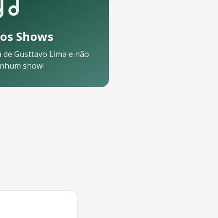
os Shows
a de
Gusttavo Lima
e não
enhum show!