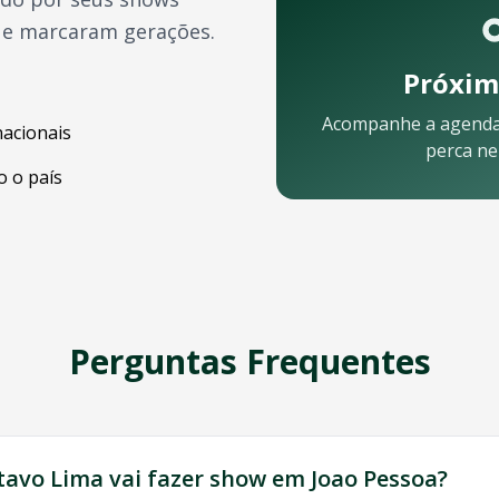
ue marcaram gerações.
Próxim
Acompanhe a agend
nacionais
perca n
 o país
lular:
Perguntas Frequentes
ssa equipe está pronta para ajudar:
tavo Lima
vai fazer show em
Joao Pessoa
?