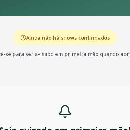
Ainda não há shows confirmados
e-se para ser avisado em primeira mão quando abri
, conhecido por seus shows energéticos e sucessos que ma