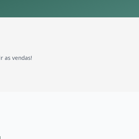
r as vendas!
rcaram gerações. Com milhões de fãs espalhados pelo Bras