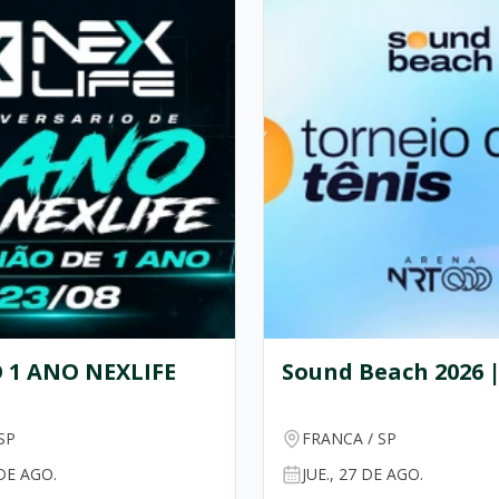
do, 9h às 13h
odos os shows de
Gusttavo Lima
em
Franca
:
o
Gusttavo Lima
Franca
,
Gusttavo Lima
Franca
2025, agenda
 1 ANO NEXLIFE
Sound Beach 2026 |
SP
FRANCA
/
SP
DE AGO.
JUE., 27 DE AGO.