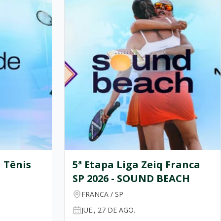
Gusttavo Lima
Franca
,
Gusttavo Lima
turnê
Franca
,
Gusttavo
 Tênis
5ª Etapa Liga Zeiq Franca
SP 2026 - SOUND BEACH
FRANCA
/
SP
JUE., 27 DE AGO.