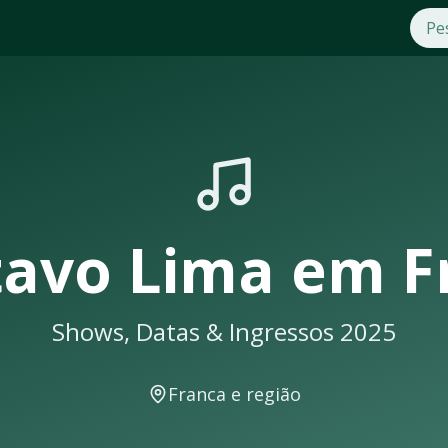
em
Franca
. Compre ingressos com segurança e praticidade n
 seus shows em
Franca
sempre lotam. Não perca a oportunidad
 uma notificação
tavo Lima
em
F
Shows, Datas & Ingressos 2025
eventos musicais. A cidade conta com excelente infraestrutu
Franca
e região
em locais como: