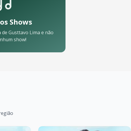
os Shows
a de
Gusttavo Lima
e não
enhum show!
região