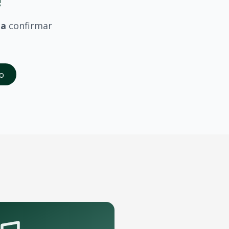
!
ma
confirmar
saber quando
Gusttavo Lima
confirmar shows em
Franca
.
o
da abertura das vendas. Cadastrados recebem acesso à pré-
te que podem receber o show.
pelo aplicativo OTicket a qualquer momento.
.
as regras do evento.