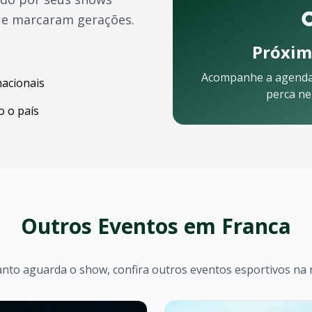
ue marcaram gerações.
Próxim
Acompanhe a agend
nacionais
perca n
 o país
:
Outros Eventos em
Franca
nto aguarda o show, confira outros eventos esportivos na 
quipe está pronta para ajudar: