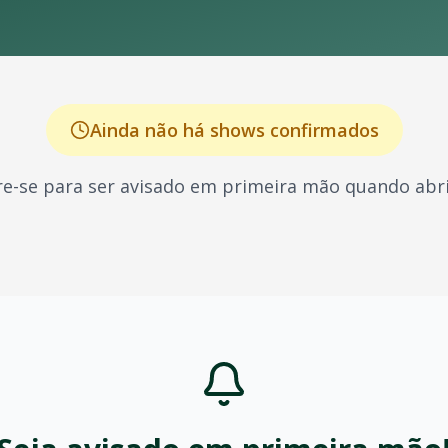
Ainda não há shows confirmados
e-se para ser avisado em primeira mão quando abri
, conhecido por seus shows energéticos e sucessos que ma