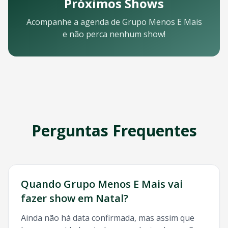
Próximos Shows
Email: contato@oticket.com.br
Telefone: (11) 3000-0000
Acompanhe a agenda de
Grupo Menos E Mais
WhatsApp: (11) 99999-9999
e não perca nenhum show!
Chat online: Disponível no site 24/7
Horário de atendimento: Segunda a sexta, 9h às 18h | Sába
Redes Sociais
Siga a OTicket nas redes sociais para ficar por dentro de t
Facebook - @oticket
Instagram - @oticket
Twitter - @oticket
YouTube - OTicket Brasil
Perguntas Frequentes
Palavras-chave Relacionadas
Grupo Menos E Mais
Natal
, show
Grupo Menos E Mais
Nata
Quando
Grupo Menos E Mais
vai
fazer show em
Natal
?
Ainda não há data confirmada, mas assim que