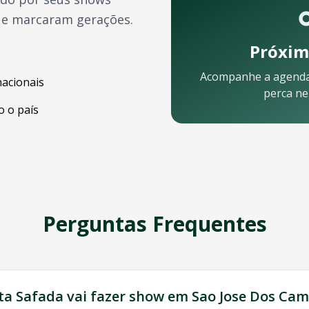
ue marcaram gerações.
Próxim
Acompanhe a agend
nacionais
perca n
 o país
pos
pelo celular:
Perguntas Frequentes
ampos
? Nossa equipe está pronta para ajudar:
ta Safada
vai fazer show em
Sao Jose Dos Ca