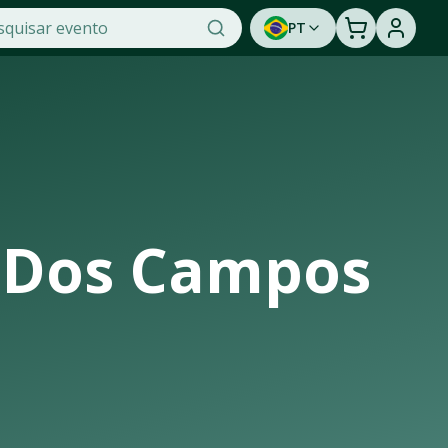
PT
 praticidade na OTicket, a maior plataforma de venda de in
a a oportunidade de assistir a um show ao vivo. Cadastre-
e Dos Campos
te infraestrutura de casas de shows, arenas e estádios que r