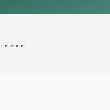
r as vendas!
rcaram gerações. Com milhões de fãs espalhados pelo Brasi