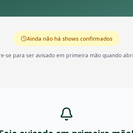
Ainda não há shows confirmados
e-se para ser avisado em primeira mão quando abri
, conhecido por seus shows energéticos e sucessos que ma