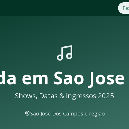
 e Datas 2025
em
Sao Jose Dos Campos
. Compre ingressos com segurança e
 seus shows em
Sao Jose Dos Campos
sempre lotam. Não perc
 Dos Campos
, você receberá uma notificação
da
em
Sao Jos
Shows, Datas & Ingressos 2025
l para shows e eventos musicais. A cidade conta com excelen
Sao Jose Dos Campos
e região
am acontecer em locais como: