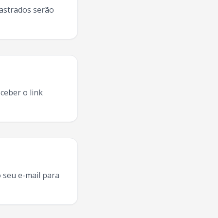
dastrados serão
ceber o link
 Campos
,
Garota Safada
Sao Jose Dos Campos
2025, agenda
 seu e-mail para