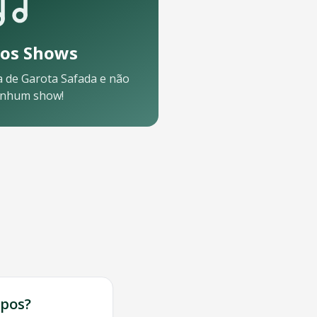
os Shows
a de
Garota Safada
e não
enhum show!
mpos
?