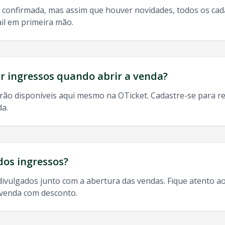
 confirmada, mas assim que houver novidades, todos os ca
il em primeira mão.
do, 9h às 13h
odos os shows de
Garota Safada
em
Sao Jose Dos Campos
:
 ingressos quando abrir a venda?
rão disponíveis aqui mesmo na OTicket. Cadastre-se para re
da.
ao Jose Dos Campos
, ingresso
Garota Safada
Sao Jose Dos
dos ingressos?
divulgados junto com a abertura das vendas. Fique atento ao
-venda com desconto.