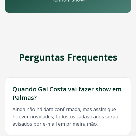
Email: contato@oticket.com.br
Telefone: (11) 3000-0000
WhatsApp: (11) 99999-9999
Chat online: Disponível no site 24/7
Horário de atendimento: Segunda a sexta, 9h às 18h | Sába
Redes Sociais
Siga a OTicket nas redes sociais para ficar por dentro de t
Facebook - @oticket
Perguntas Frequentes
Instagram - @oticket
Twitter - @oticket
YouTube - OTicket Brasil
Palavras-chave Relacionadas
Gal Costa
Palmas
, show
Gal Costa
Palmas
, ingresso
Gal Cos
Quando
Gal Costa
vai fazer show em
Palmas
?
Ainda não há data confirmada, mas assim que
houver novidades, todos os cadastrados serão
avisados por e-mail em primeira mão.