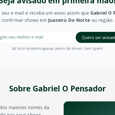
Seja avisado em primeira mão
 seu e-mail e receba um aviso assim que
Gabriel O 
confirmar shows em
Juazeiro Do Norte
ou região.
ro Do Norte
 Norte
?
stre seu e-mail nesta página para ser um dos primeiros a 
Digite seu e-mail para receber avisos
Quero ser avisad
azeiro Do Norte
?
olhido (pista, camarote, VIP) e são divulgados no momento 
📧 Você receberá apenas avisos de shows. Sem spam!
orte
?
Juazeiro Do Norte
possui diversos espaços para eventos de
a confirmação do pagamento. Você também pode acessá-los 
e crédito, além de outras opções como PIX e boleto bancário
Sobre
Gabriel O Pensador
transferência de ingressos para outras pessoas, seguindo 
dos maiores nomes da
sos outros artistas e bandas durante o ano. Confira també
ido por seus shows