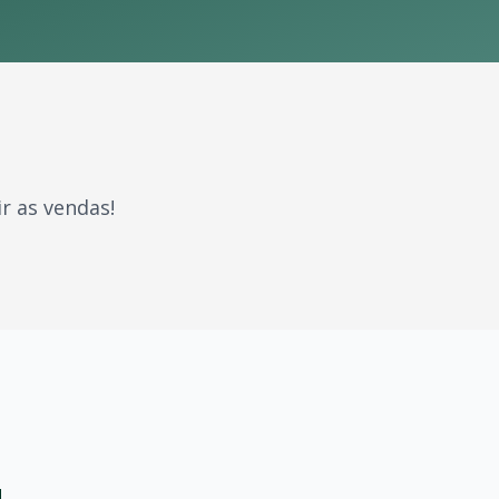
r as vendas!
ue marcaram gerações. Com milhões de fãs espalhados pelo 