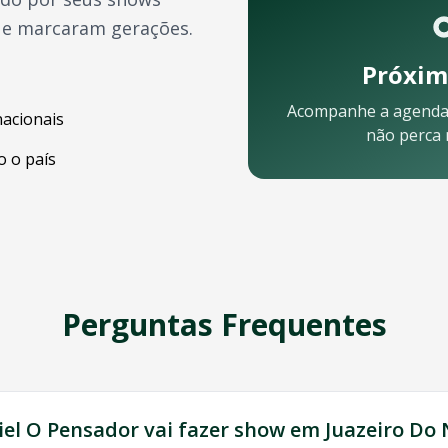
ue marcaram gerações.
Próxim
Acompanhe a agenda
nacionais
não perca
 o país
orte
pelo celular:
Perguntas Frequentes
o Norte
? Nossa equipe está pronta para ajudar:
iel O Pensador
vai fazer show em
Juazeiro Do 