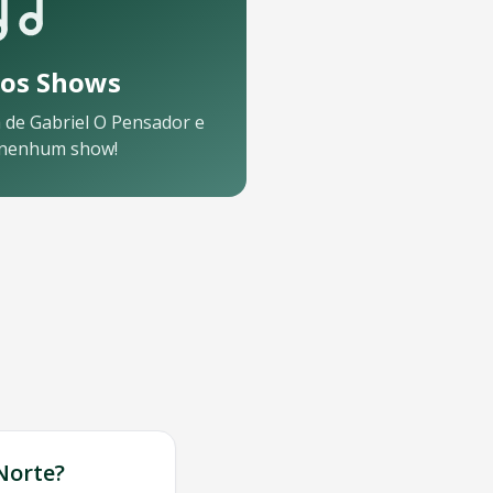
os Shows
 de
Gabriel O Pensador
e
 nenhum show!
Norte
?