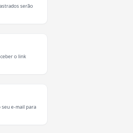
dastrados serão
ceber o link
iro Do Norte
,
Gabriel O Pensador
Juazeiro Do Norte
2025, 
 seu e-mail para