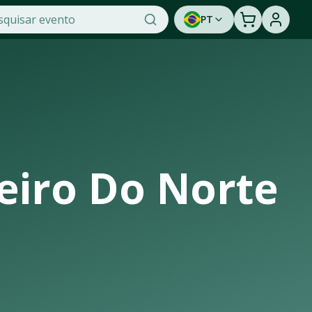
PT
 e praticidade na OTicket, a maior plataforma de venda de 
ca a oportunidade de assistir a um show ao vivo. Cadastre
eiro Do Norte
nfraestrutura de casas de shows, arenas e estádios que rece