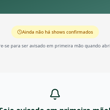
Ainda não há shows confirmados
e-se para ser avisado em primeira mão quando abri
leira, conhecido por seus shows energéticos e sucessos q