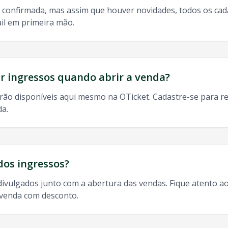
 confirmada, mas assim que houver novidades, todos os ca
il em primeira mão.
do, 9h às 13h
odos os shows de
Gabriel O Pensador
em
Juazeiro Do Norte
:
 ingressos quando abrir a venda?
rão disponíveis aqui mesmo na OTicket. Cadastre-se para re
da.
sador
Juazeiro Do Norte
, ingresso
Gabriel O Pensador
Juaze
dos ingressos?
divulgados junto com a abertura das vendas. Fique atento ao
-venda com desconto.