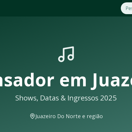
os e Datas 2025
ador
em
Juazeiro Do Norte
. Compre ingressos com segurança
sil e seus shows em
Juazeiro Do Norte
sempre lotam. Não per
eiro Do Norte
cê receberá uma notificação
nsador
em
Juaz
Shows, Datas & Ingressos 2025
ra shows e eventos musicais. A cidade conta com excelente i
Juazeiro Do Norte
e região
umam acontecer em locais como: