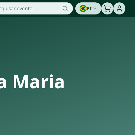
PT
de na OTicket, a maior plataforma de venda de ingressos onl
idade de assistir a um show ao vivo. Cadastre-se para ser
a Maria
trutura de casas de shows, arenas e estádios que recebem os