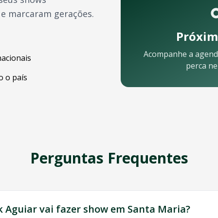
ue marcaram gerações.
Próxim
Acompanhe a agend
nacionais
perca n
 o país
ular:
Perguntas Frequentes
sa equipe está pronta para ajudar:
k Aguiar
vai fazer show em
Santa Maria
?