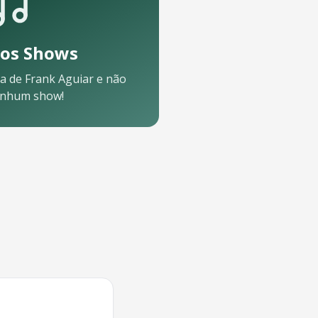
os Shows
a de
Frank Aguiar
e não
enhum show!