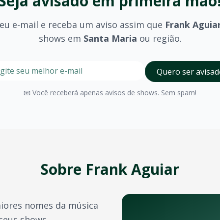
Seja avisado em primeira mão
eu e-mail e receba um aviso assim que
Frank Aguia
shows em
Santa Maria
ou região.
stre seu e-mail nesta página para ser um dos primeiros a 
Digite seu e-mail para receber avisos
Quero ser avisad
ria
?
olhido (pista, camarote, VIP) e são divulgados no momento 
📧 Você receberá apenas avisos de shows. Sem spam!
Santa Maria
possui diversos espaços para eventos de grand
a confirmação do pagamento. Você também pode acessá-los 
e crédito, além de outras opções como PIX e boleto bancário
Sobre
Frank Aguiar
transferência de ingressos para outras pessoas, seguindo 
iores nomes da música
rtistas e bandas durante o ano. Confira também:
 seus shows