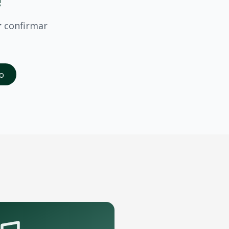
!
r
confirmar
saber quando
Frank Aguiar
confirmar shows em
Santa Maria
.
o
da abertura das vendas. Cadastrados recebem acesso à pré-
e porte que podem receber o show.
pelo aplicativo OTicket a qualquer momento.
.
as regras do evento.