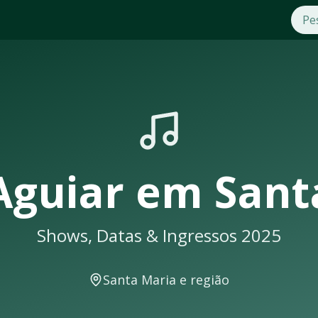
025
m
Santa Maria
. Compre ingressos com segurança e praticida
seus shows em
Santa Maria
sempre lotam. Não perca a oportun
a
eberá uma notificação
Aguiar
em
Sant
Shows, Datas & Ingressos 2025
ws e eventos musicais. A cidade conta com excelente infraes
Santa Maria
e região
cer em locais como: