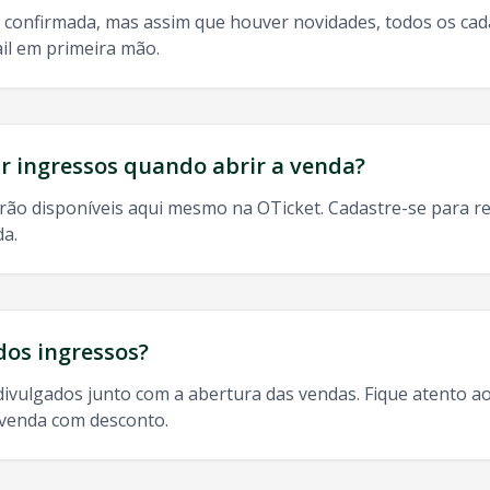
 confirmada, mas assim que houver novidades, todos os ca
il em primeira mão.
do, 9h às 13h
odos os shows de
Frank Aguiar
em
Santa Maria
:
 ingressos quando abrir a venda?
rão disponíveis aqui mesmo na OTicket. Cadastre-se para re
da.
 ingresso
Frank Aguiar
Santa Maria
,
Frank Aguiar
Santa Mar
dos ingressos?
divulgados junto com a abertura das vendas. Fique atento ao
-venda com desconto.