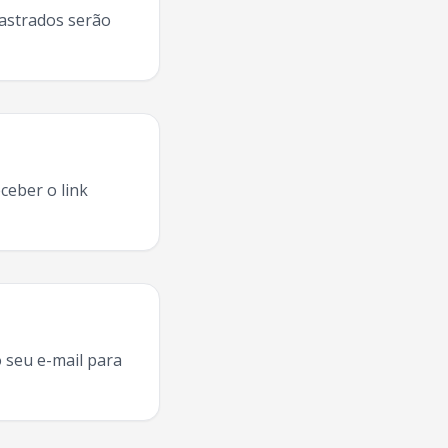
dastrados serão
ceber o link
ia
2025, agenda
Frank Aguiar
Santa Maria
,
Frank Aguiar
tur
 seu e-mail para