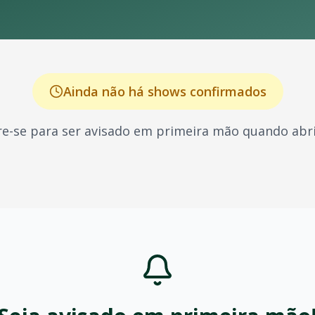
Ainda não há shows confirmados
e-se para ser avisado em primeira mão quando abri
 conhecido por seus shows energéticos e sucessos que mar