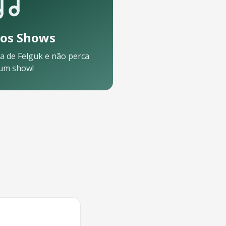
os Shows
a de
Felguk
e não perca
um show!