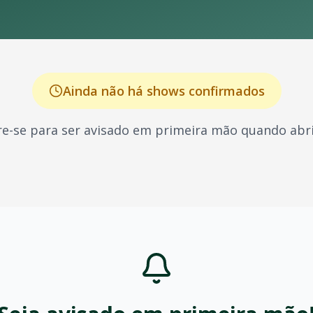
Ainda não há shows confirmados
e-se para ser avisado em primeira mão quando abri
cido por seus shows energéticos e sucessos que marcaram 