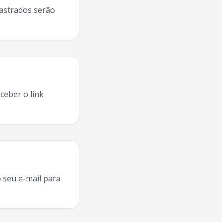
dastrados serão
ceber o link
k
ao vivo
Itajai
,
Felguk
concerto
Itajai
, comprar ingresso
Fel
 seu e-mail para