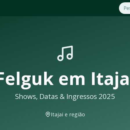
i
. Compre ingressos com segurança e praticidade na OTicket
hows em
Itajai
sempre lotam. Não perca a oportunidade de assi
ma notificação
Felguk
em
Itaja
Shows, Datas & Ingressos 2025
entos musicais. A cidade conta com excelente infraestrutura
Itajai
e região
 como: