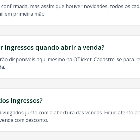
 confirmada, mas assim que houver novidades, todos os ca
il em primeira mão.
do, 9h às 13h
odos os shows de
Felguk
em
Itajai
:
 ingressos quando abrir a venda?
rão disponíveis aqui mesmo na OTicket. Cadastre-se para re
da.
uk
Itajai
2025, agenda
Felguk
Itajai
,
Felguk
turnê
Itajai
,
Felgu
dos ingressos?
divulgados junto com a abertura das vendas. Fique atento ao
-venda com desconto.