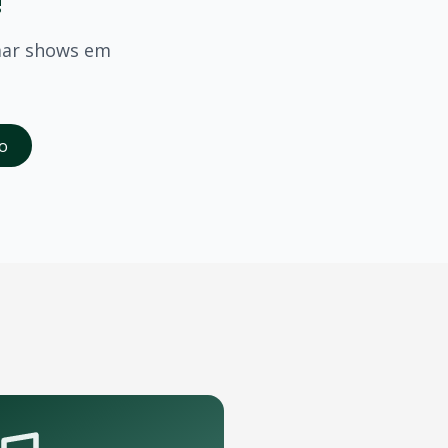
!
mar shows em
saber quando
Felguk
confirmar shows em
Itajai
.
o
da abertura das vendas. Cadastrados recebem acesso à pré-
 que podem receber o show.
pelo aplicativo OTicket a qualquer momento.
.
as regras do evento.