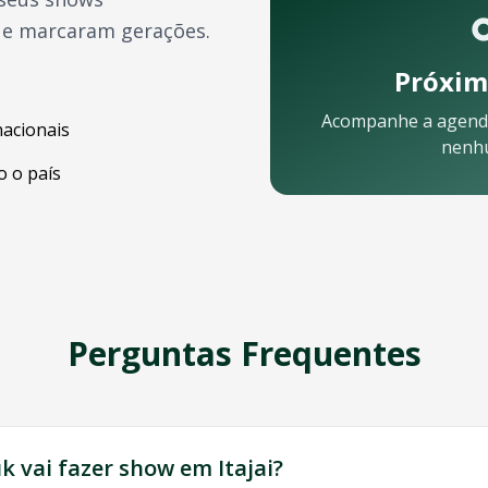
ue marcaram gerações.
Próxim
Acompanhe a agend
nacionais
nenh
 o país
Perguntas Frequentes
á pronta para ajudar:
uk
vai fazer show em
Itajai
?