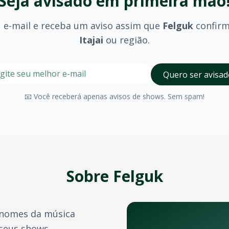
Seja avisado em primeira mão
 e-mail e receba um aviso assim que
Felguk
confir
Itajai
ou região.
stre seu e-mail nesta página para ser um dos primeiros a 
Digite seu e-mail para receber avisos
Quero ser avisad
olhido (pista, camarote, VIP) e são divulgados no momento 
📧 Você receberá apenas avisos de shows. Sem spam!
tajai
possui diversos espaços para eventos de grande porte
a confirmação do pagamento. Você também pode acessá-los 
e crédito, além de outras opções como PIX e boleto bancário
Sobre
Felguk
transferência de ingressos para outras pessoas, seguindo 
nomes da música
das durante o ano. Confira também:
 seus shows