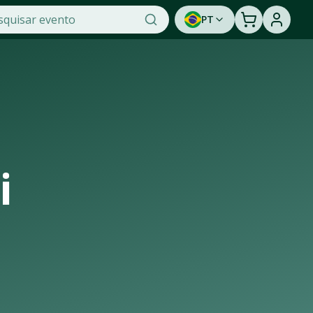
PT
, a maior plataforma de venda de ingressos online do Brasil
stir a um show ao vivo. Cadastre-se para ser avisado em 
i
 de casas de shows, arenas e estádios que recebem os maiore