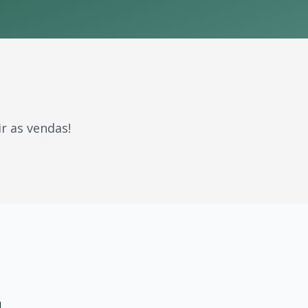
r as vendas!
gerações. Com milhões de fãs espalhados pelo Brasil e pel