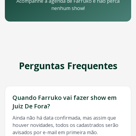
Email: contato@oticket.com.br
Acompanhe a agenda de
Farruko
e não perca
Telefone: (11) 3000-0000
nenhum show!
WhatsApp: (11) 99999-9999
Chat online: Disponível no site 24/7
Horário de atendimento: Segunda a sexta, 9h às 18h | Sába
Redes Sociais
Siga a OTicket nas redes sociais para ficar por dentro de t
Facebook - @oticket
Instagram - @oticket
Perguntas Frequentes
Twitter - @oticket
YouTube - OTicket Brasil
Palavras-chave Relacionadas
Farruko
Juiz De Fora
, show
Farruko
Juiz De Fora
, ingresso
F
Quando
Farruko
vai fazer show em
Juiz De Fora
?
Ainda não há data confirmada, mas assim que
houver novidades, todos os cadastrados serão
avisados por e-mail em primeira mão.