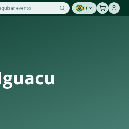
PT
 na OTicket, a maior plataforma de venda de ingressos onli
dade de assistir a um show ao vivo. Cadastre-se para ser 
Iguacu
strutura de casas de shows, arenas e estádios que recebem os