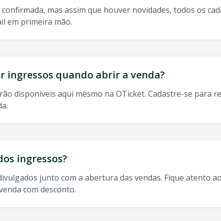
 confirmada, mas assim que houver novidades, todos os ca
il em primeira mão.
do, 9h às 13h
odos os shows de
Falamansa
em
Nova Iguacu
:
 ingressos quando abrir a venda?
rão disponíveis aqui mesmo na OTicket. Cadastre-se para re
da.
resso
Falamansa
Nova Iguacu
,
Falamansa
Nova Iguacu
2025
dos ingressos?
divulgados junto com a abertura das vendas. Fique atento ao
-venda com desconto.