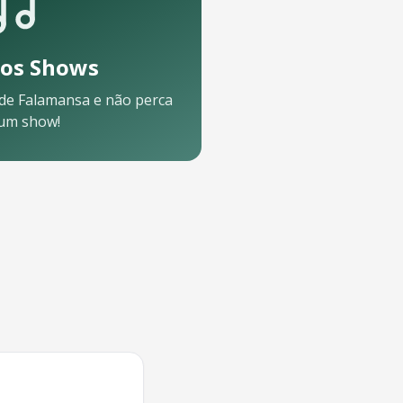
os Shows
 de
Falamansa
e não perca
um show!