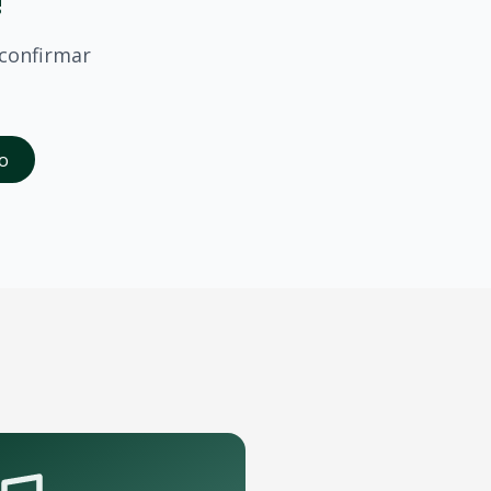
!
confirmar
saber quando
Falamansa
confirmar shows em
Nova Iguacu
.
o
da abertura das vendas. Cadastrados recebem acesso à pré-
de porte que podem receber o show.
pelo aplicativo OTicket a qualquer momento.
.
as regras do evento.