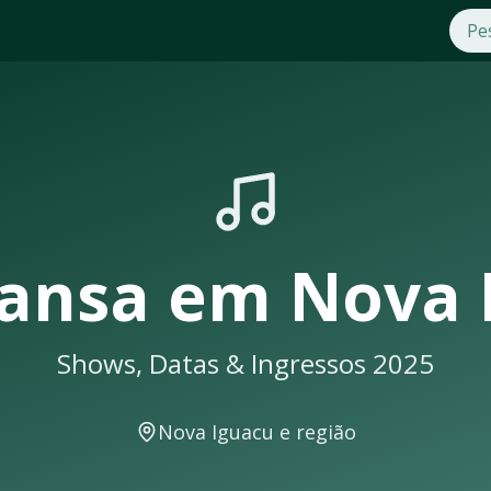
5
Nova Iguacu
. Compre ingressos com segurança e praticidade
s shows em
Nova Iguacu
sempre lotam. Não perca a oportuni
ceberá uma notificação
ansa
em
Nova 
Shows, Datas & Ingressos 2025
ows e eventos musicais. A cidade conta com excelente infrae
Nova Iguacu
e região
r em locais como: