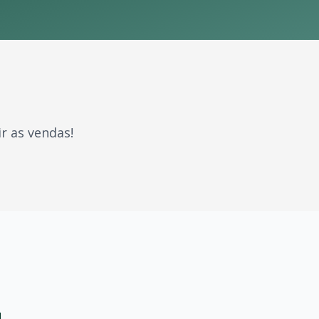
r as vendas!
am gerações. Com milhões de fãs espalhados pelo Brasil e