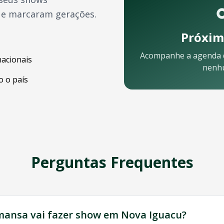
ue marcaram gerações.
Próxim
Acompanhe a agenda
nacionais
nenh
 o país
ar:
Perguntas Frequentes
 equipe está pronta para ajudar:
mansa
vai fazer show em
Nova Iguacu
?