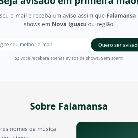
Seja avisado em primeira mão
seu e-mail e receba um aviso assim que
Falamansa
shows em
Nova Iguacu
ou região.
stre seu e-mail nesta página para ser um dos primeiros a 
Digite seu e-mail para receber avisos
Quero ser avisad
u
?
olhido (pista, camarote, VIP) e são divulgados no momento 
📧 Você receberá apenas avisos de shows. Sem spam!
Nova Iguacu
possui diversos espaços para eventos de gran
a confirmação do pagamento. Você também pode acessá-los 
e crédito, além de outras opções como PIX e boleto bancário
Sobre
Falamansa
transferência de ingressos para outras pessoas, seguindo 
res nomes da música
istas e bandas durante o ano. Confira também:
 seus shows