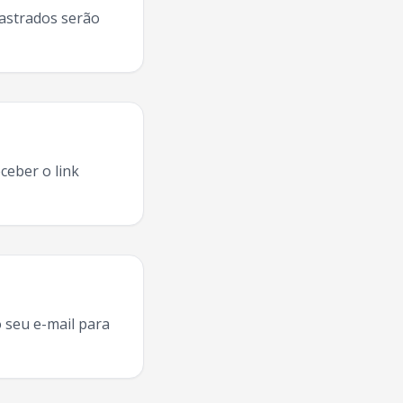
dastrados serão
ceber o link
, agenda
Falamansa
Nova Iguacu
,
Falamansa
turnê
Nova Ig
 seu e-mail para