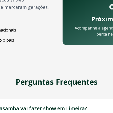
ue marcaram gerações.
Próxim
Acompanhe a agend
nacionais
perca n
 o país
Perguntas Frequentes
uipe está pronta para ajudar:
tasamba
vai fazer show em
Limeira
?