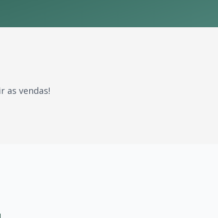
r as vendas!
aram gerações. Com milhões de fãs espalhados pelo Brasil