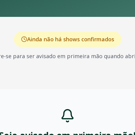
Ainda não há shows confirmados
e-se para ser avisado em primeira mão quando abri
 conhecido por seus shows energéticos e sucessos que marc