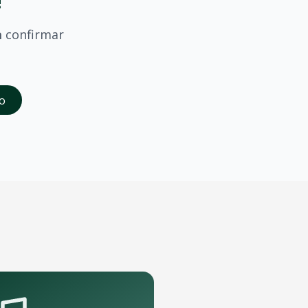
!
a
confirmar
saber quando
Exaltasamba
confirmar shows em
Limeira
.
o
da abertura das vendas. Cadastrados recebem acesso à pré-
rte que podem receber o show.
pelo aplicativo OTicket a qualquer momento.
.
as regras do evento.