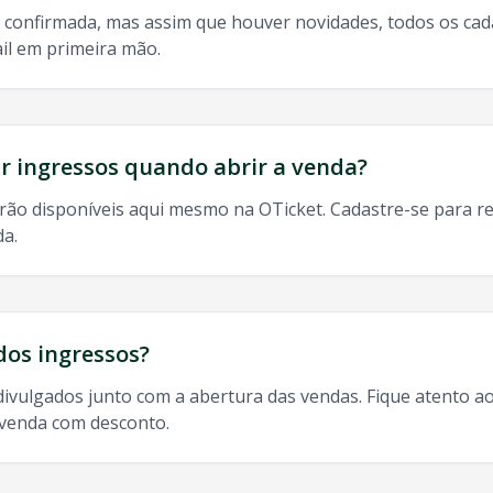
 confirmada, mas assim que houver novidades, todos os ca
il em primeira mão.
do, 9h às 13h
odos os shows de
Exaltasamba
em
Limeira
:
 ingressos quando abrir a venda?
rão disponíveis aqui mesmo na OTicket. Cadastre-se para re
da.
xaltasamba
Limeira
,
Exaltasamba
Limeira
2025, agenda
Exa
dos ingressos?
divulgados junto com a abertura das vendas. Fique atento ao
-venda com desconto.