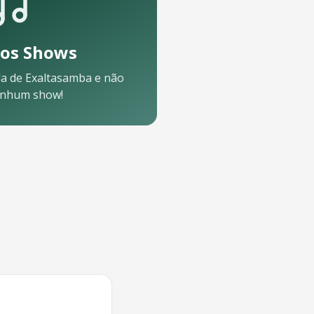
os Shows
a de
Exaltasamba
e não
enhum show!