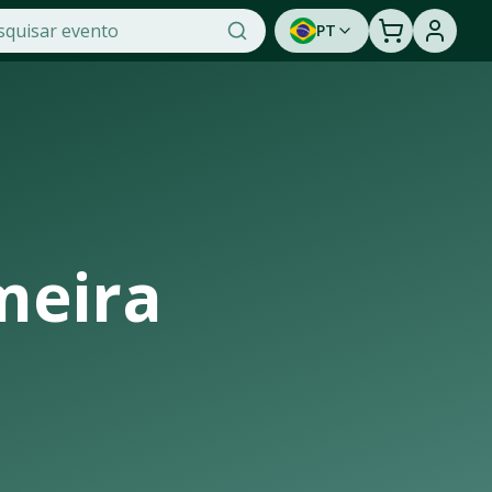
PT
 OTicket, a maior plataforma de venda de ingressos online d
e de assistir a um show ao vivo. Cadastre-se para ser avi
meira
ra de casas de shows, arenas e estádios que recebem os maio