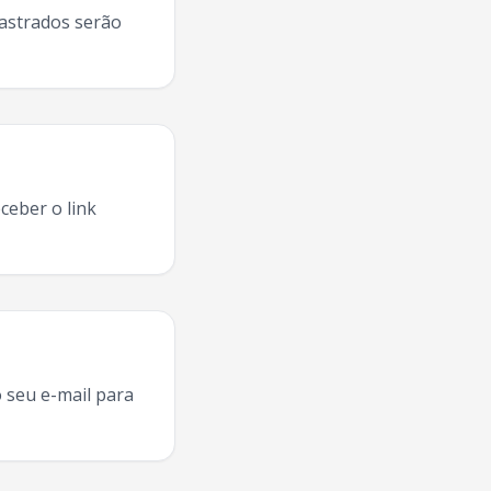
dastrados serão
ceber o link
ltasamba
Limeira
,
Exaltasamba
turnê
Limeira
,
Exaltasamba
a
 seu e-mail para