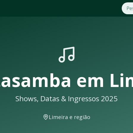
m
Limeira
. Compre ingressos com segurança e praticidade na
eus shows em
Limeira
sempre lotam. Não perca a oportunidad
 uma notificação
tasamba
em
Li
Shows, Datas & Ingressos 2025
 eventos musicais. A cidade conta com excelente infraestrutu
Limeira
e região
m locais como: