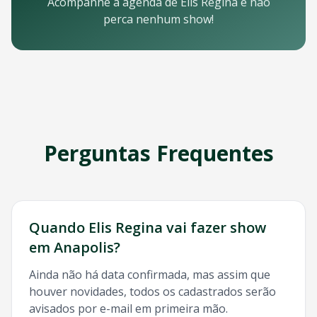
Email: contato@oticket.com.br
Acompanhe a agenda de
Elis Regina
e não
Telefone: (11) 3000-0000
perca nenhum show!
WhatsApp: (11) 99999-9999
Chat online: Disponível no site 24/7
Horário de atendimento: Segunda a sexta, 9h às 18h | Sába
Redes Sociais
Siga a OTicket nas redes sociais para ficar por dentro de t
Facebook - @oticket
Instagram - @oticket
Perguntas Frequentes
Twitter - @oticket
YouTube - OTicket Brasil
Palavras-chave Relacionadas
Elis Regina
Anapolis
, show
Elis Regina
Anapolis
, ingresso
El
Quando
Elis Regina
vai fazer show
em
Anapolis
?
Ainda não há data confirmada, mas assim que
houver novidades, todos os cadastrados serão
avisados por e-mail em primeira mão.