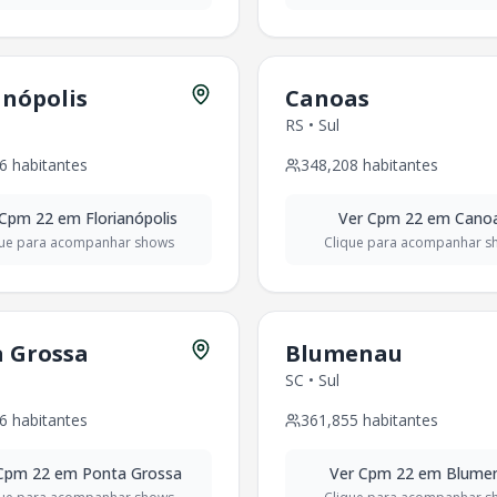
548
habitantes - Região
Sudeste
es - Região
Sudeste
anópolis
Canoas
RS
•
Sul
cação
6
habitantes
348,208
habitantes
Cpm 22
em
Florianópolis
Ver
Cpm 22
em
Cano
que para acompanhar shows
Clique para acompanhar s
 Grossa
Blumenau
SC
•
Sul
6
habitantes
361,855
habitantes
Cpm 22
em
Ponta Grossa
Ver
Cpm 22
em
Blume