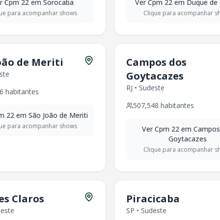
317
habitantes
r
Cpm 22
em
Sorocaba
Ver
Cpm 22
em
Duque de 
96
habitantes
que para acompanhar shows
Clique para acompanhar s
este
-
341,128
habitantes
e
-
411,807
habitantes
,618
habitantes
te
-
276,264
habitantes
oão de Meriti
Campos dos
9,980
habitantes
ste
Goytacazes
4
habitantes
RJ
•
Sudeste
6
habitantes
5
habitantes
507,548
habitantes
67,036
habitantes
m 22
em
São João de Meriti
que para acompanhar shows
Ver
Cpm 22
em
Campos
3
habitantes
Goytacazes
abitantes
Clique para acompanhar s
abitantes
354
habitantes
18
habitantes
habitantes
s Claros
Piracicaba
9
habitantes
este
SP
•
Sudeste
547
habitantes