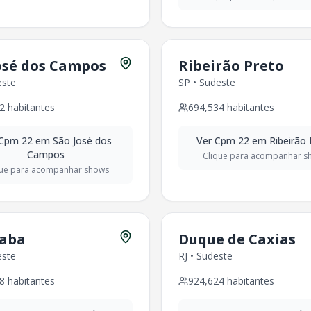
,032
habitantes
itantes
itantes
ntes
osé dos Campos
Ribeirão Preto
este
SP
•
Sudeste
6,698
habitantes
2
habitantes
694,534
habitantes
3,391
habitantes
61
habitantes
Cpm 22
em
São José dos
Ver
Cpm 22
em
Ribeirão 
17,511
habitantes
Campos
Clique para acompanhar s
75
habitantes
que para acompanhar shows
8,975
habitantes
360
habitantes
habitantes
8
habitantes
caba
Duque de Caxias
e
-
619,609
habitantes
este
RJ
•
Sudeste
o
Nordeste
-
706,867
habitantes
5
habitantes
8
habitantes
924,624
habitantes
28
habitantes