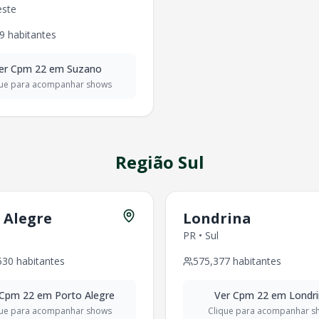
este
es - Região
Sudeste
ntes - Região
Sudeste
9
habitantes
itantes - Região
Sudeste
s - Região
Sudeste
er
Cpm 22
em
Suzano
s - Região
Sudeste
que para acompanhar shows
s - Região
Sudeste
483
habitantes - Região
Sudeste
es - Região
Sudeste
Região
Sudeste
Região
Sul
habitantes - Região
Sudeste
ntes - Região
Sudeste
es - Região
Sudeste
 Alegre
Londrina
s - Região
Sudeste
- Região
Sudeste
PR
•
Sul
antes - Região
Sudeste
530
habitantes
575,377
habitantes
egião
Sudeste
egião
Sudeste
Cpm 22
em
Porto Alegre
Ver
Cpm 22
em
Londr
itantes - Região
Sudeste
que para acompanhar shows
Clique para acompanhar s