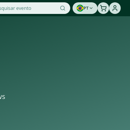
PT
 na OTicket, a maior plataforma de venda de ingressos onli
e sua cidade e seja avisado quando houver shows confirmado
ws