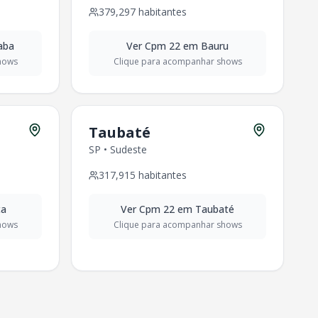
379,297
habitantes
aba
Ver
Cpm 22
em
Bauru
hows
Clique para acompanhar shows
Taubaté
SP
•
Sudeste
317,915
habitantes
ca
Ver
Cpm 22
em
Taubaté
hows
Clique para acompanhar shows