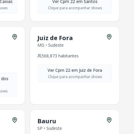
Caxias
Ver
Cpm 22
em
Santos
hows
Clique para acompanhar shows
Juiz de Fora
MG
•
Sudeste
568,873
habitantes
Ver
Cpm 22
em
Juiz de Fora
Clique para acompanhar shows
 dos
hows
Bauru
SP
•
Sudeste