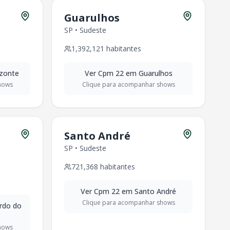
Guarulhos
SP
•
Sudeste
1,392,121
habitantes
izonte
Ver
Cpm 22
em
Guarulhos
hows
Clique para acompanhar shows
Santo André
SP
•
Sudeste
721,368
habitantes
Ver
Cpm 22
em
Santo André
Clique para acompanhar shows
rdo do
hows