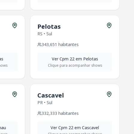
Pelotas
RS
•
Sul
343,651
habitantes
as
Ver
Cpm 22
em
Pelotas
hows
Clique para acompanhar shows
Cascavel
PR
•
Sul
332,333
habitantes
nau
Ver
Cpm 22
em
Cascavel