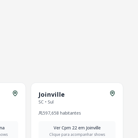
Joinville
SC
•
Sul
597,658
habitantes
ina
Ver
Cpm 22
em
Joinville
hows
Clique para acompanhar shows