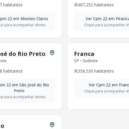
abitantes
7
habitantes
407,252
habitantes
abitantes
,273
habitantes
pm 22
em
Montes Claros
Ver
Cpm 22
em
Piracic
81
habitantes
que para acompanhar shows
Clique para acompanhar s
094,325
habitantes
,555,626
habitantes
este
-
906,092
habitantes
osé do Rio Preto
Franca
50,912
habitantes
este
SP
•
Sudeste
tro-Oeste
-
542,090
habitantes
8
habitantes
358,539
habitantes
391,772
habitantes
este
-
284,971
habitantes
pm 22
em
São José do Rio
Ver
Cpm 22
em
Fran
-
225,495
habitantes
Preto
Clique para acompanhar s
-
230,770
habitantes
que para acompanhar shows
ntro-Oeste
-
212,440
habitantes
ro-Oeste
-
176,642
habitantes
ste
-
252,329
habitantes
no
ows: