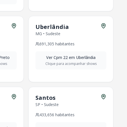
Uberlândia
MG
•
Sudeste
691,305
habitantes
Preto
Ver
Cpm 22
em
Uberlândia
hows
Clique para acompanhar shows
Santos
SP
•
Sudeste
433,656
habitantes