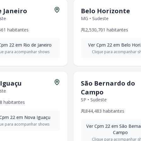
habitantes
e Janeiro
Belo Horizonte
habitantes
ste
MG
•
Sudeste
bitantes
561
habitantes
2,530,701
habitantes
30
habitantes
itantes
Cpm 22
em
Rio de Janeiro
Ver
Cpm 22
em
Belo Hor
tantes
que para acompanhar shows
Clique para acompanhar s
1
habitantes
6
habitantes
tantes
tantes
Iguaçu
São Bernardo do
itantes
ste
Campo
6
habitantes
SP
•
Sudeste
bitantes
8
habitantes
itantes
844,483
habitantes
habitantes
Cpm 22
em
Nova Iguaçu
23
habitantes
que para acompanhar shows
Ver
Cpm 22
em
São Berna
-
329,058
habitantes
Campo
itantes
Clique para acompanhar s