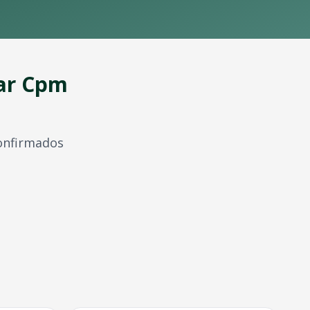
ar
Cpm
confirmados