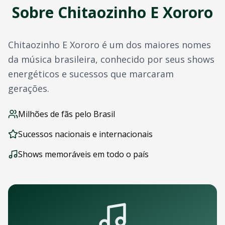
Sobre
Chitaozinho E Xororo
Outros artistas disponíveis
Navegação
Página Inicial
Chitaozinho E Xororo
é um dos maiores nomes
Todos os Eventos
Todos os Artistas
da música brasileira, conhecido por seus shows
Outras cidades com
Chitaozinho E Xororo
energéticos e sucessos que marcaram
Perguntas Frequentes
gerações.
Baixe Nosso App
Acompanhe shows de
Chitaozinho E Xororo
em
Campos Dos
Milhões de fãs pelo Brasil
OTicket para iOS - iPhone e iPad
OTicket para Android
Sucessos nacionais e internacionais
Com o app você pode:
Receber notificações push de novos shows
Shows memoráveis em todo o país
Comprar ingressos com um toque
Acessar seus ingressos offline
Acompanhar sua agenda de eventos
Contato e Suporte
Dúvidas sobre shows de
Chitaozinho E Xororo
em
Campos D