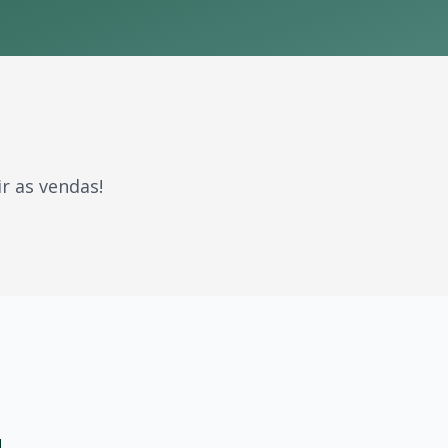
r as vendas!
ue marcaram gerações. Com milhões de fãs espalhados pelo