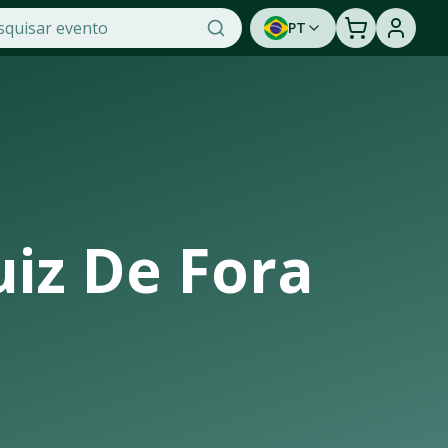
PT
aticidade na OTicket, a maior plataforma de venda de ingres
oportunidade de assistir a um show ao vivo. Cadastre-se p
uiz De Fora
trutura de casas de shows, arenas e estádios que recebem os