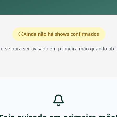
Ainda não há shows confirmados
e-se para ser avisado em primeira mão quando abri
ileira, conhecido por seus shows energéticos e sucessos q