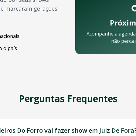
ue marcaram gerações.
Próxim
Acompanhe a agenda
nacionais
não perca
 o país
elo celular:
Perguntas Frequentes
ra
? Nossa equipe está pronta para ajudar:
eiros Do Forro
vai fazer show em
Juiz De Fora