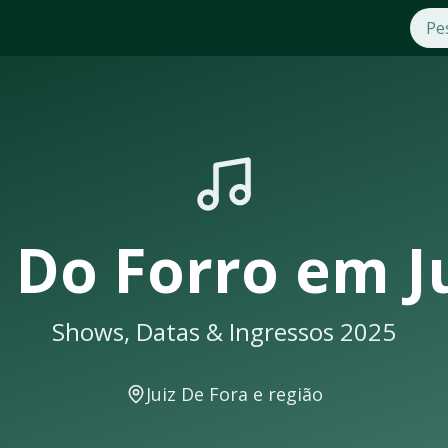
atas 2025
Forro
em
Juiz De Fora
. Compre ingressos com segurança e pr
sil e seus shows em
Juiz De Fora
sempre lotam. Não perca a 
 De Fora
eberá uma notificação
 Do Forro
em
J
Shows, Datas & Ingressos 2025
ws e eventos musicais. A cidade conta com excelente infraes
Juiz De Fora
e região
acontecer em locais como: