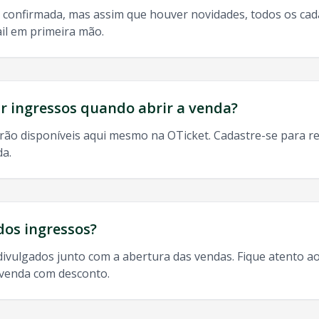
 confirmada, mas assim que houver novidades, todos os ca
il em primeira mão.
do, 9h às 13h
odos os shows de
Cavaleiros Do Forro
em
Juiz De Fora
:
 ingressos quando abrir a venda?
rão disponíveis aqui mesmo na OTicket. Cadastre-se para re
da.
Juiz De Fora
, ingresso
Cavaleiros Do Forro
Juiz De Fora
,
Cav
dos ingressos?
divulgados junto com a abertura das vendas. Fique atento ao
-venda com desconto.