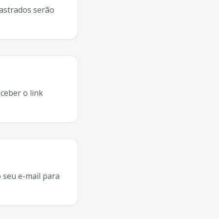
dastrados serão
ceber o link
aleiros Do Forro
Juiz De Fora
2025, agenda
Cavaleiros Do F
 seu e-mail para