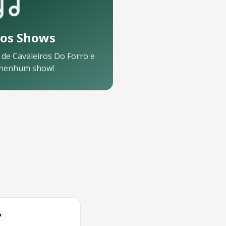
os Shows
 de
Cavaleiros Do Forro
e
 nenhum show!
?