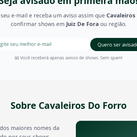
Seja avisado em primeira mão
 seu e-mail e receba um aviso assim que
Cavaleiros
confirmar shows em
Juiz De Fora
ou região.
e Fora
?
stre seu e-mail nesta página para ser um dos primeiros a 
Digite seu e-mail para receber avisos
Quero ser avisad
iz De Fora
?
olhido (pista, camarote, VIP) e são divulgados no momento 
📧 Você receberá apenas avisos de shows. Sem spam!
Juiz De Fora
possui diversos espaços para eventos de grand
a confirmação do pagamento. Você também pode acessá-los 
e crédito, além de outras opções como PIX e boleto bancário
Sobre
Cavaleiros Do Forro
transferência de ingressos para outras pessoas, seguindo 
dos maiores nomes da
utros artistas e bandas durante o ano. Confira também:
ido por seus shows