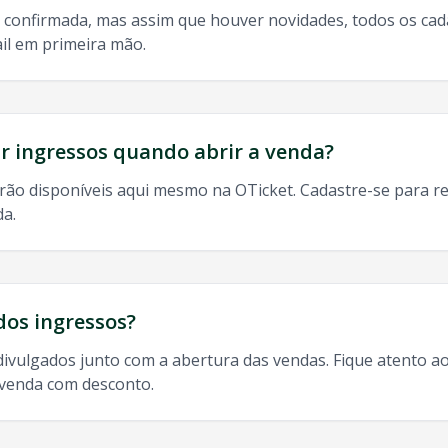
 confirmada, mas assim que houver novidades, todos os ca
il em primeira mão.
do, 9h às 13h
odos os shows de
Cat Dealers
em
Valparaiso De Goias
:
 ingressos quando abrir a venda?
rão disponíveis aqui mesmo na OTicket. Cadastre-se para re
da.
so De Goias
, ingresso
Cat Dealers
Valparaiso De Goias
,
Cat 
dos ingressos?
divulgados junto com a abertura das vendas. Fique atento ao
-venda com desconto.