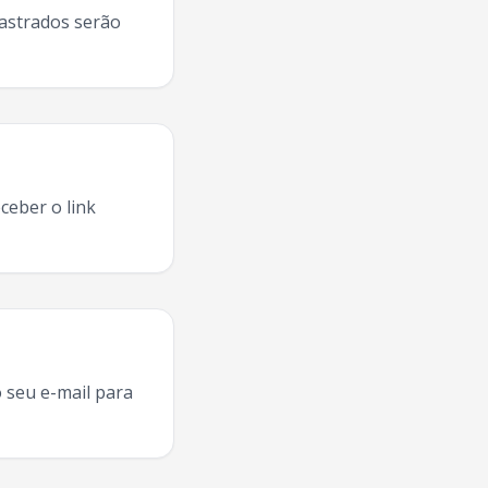
dastrados serão
ceber o link
Dealers
Valparaiso De Goias
2025, agenda
Cat Dealers
Valpa
 seu e-mail para