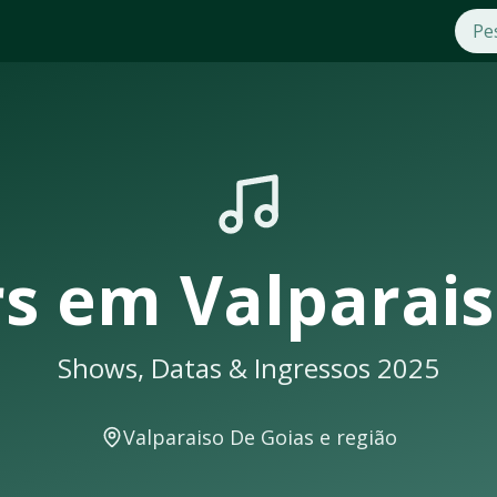
atas 2025
m
Valparaiso De Goias
. Compre ingressos com segurança e pra
us shows em
Valparaiso De Goias
sempre lotam. Não perca a 
De Goias
você receberá uma notificação
rs
em
Valparais
Shows, Datas & Ingressos 2025
para shows e eventos musicais. A cidade conta com excelente
Valparaiso De Goias
e região
acontecer em locais como: