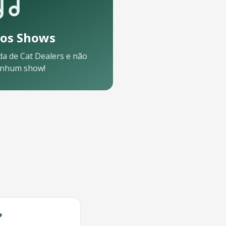
os Shows
da de
Cat Dealers
e não
enhum show!
?