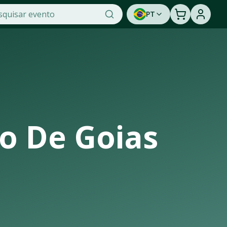
PT
ticidade na OTicket, a maior plataforma de venda de ingres
oportunidade de assistir a um show ao vivo. Cadastre-se p
o De Goias
 infraestrutura de casas de shows, arenas e estádios que re