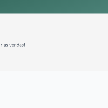
r as vendas!
ram gerações. Com milhões de fãs espalhados pelo Brasil 