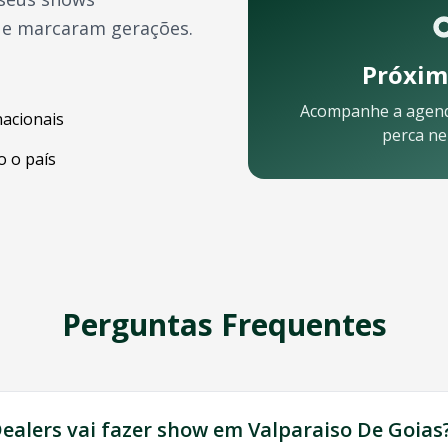
ue marcaram gerações.
Próxim
Acompanhe a agen
nacionais
perca n
 o país
elo celular:
Perguntas Frequentes
s
? Nossa equipe está pronta para ajudar:
Dealers
vai fazer show em
Valparaiso De Goias