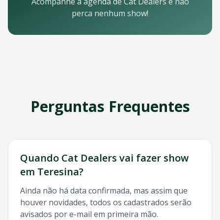
Email: contato@oticket.com.br
Acompanhe a agenda de
Cat Dealers
e não
Telefone: (11) 3000-0000
perca nenhum show!
WhatsApp: (11) 99999-9999
Chat online: Disponível no site 24/7
Horário de atendimento: Segunda a sexta, 9h às 18h | Sába
Redes Sociais
Siga a OTicket nas redes sociais para ficar por dentro de t
Facebook - @oticket
Instagram - @oticket
Perguntas Frequentes
Twitter - @oticket
YouTube - OTicket Brasil
Palavras-chave Relacionadas
Cat Dealers
Teresina
, show
Cat Dealers
Teresina
, ingresso
Quando
Cat Dealers
vai fazer show
em
Teresina
?
Ainda não há data confirmada, mas assim que
houver novidades, todos os cadastrados serão
avisados por e-mail em primeira mão.