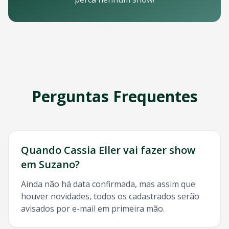
Email: contato@oticket.com.br
Telefone: (11) 3000-0000
WhatsApp: (11) 99999-9999
Chat online: Disponível no site 24/7
Horário de atendimento: Segunda a sexta, 9h às 18h | Sába
Redes Sociais
Siga a OTicket nas redes sociais para ficar por dentro de t
Facebook - @oticket
Perguntas Frequentes
Instagram - @oticket
Twitter - @oticket
YouTube - OTicket Brasil
Palavras-chave Relacionadas
Cassia Eller
Suzano
, show
Cassia Eller
Suzano
, ingresso
Cass
Quando
Cassia Eller
vai fazer show
em
Suzano
?
Ainda não há data confirmada, mas assim que
houver novidades, todos os cadastrados serão
avisados por e-mail em primeira mão.