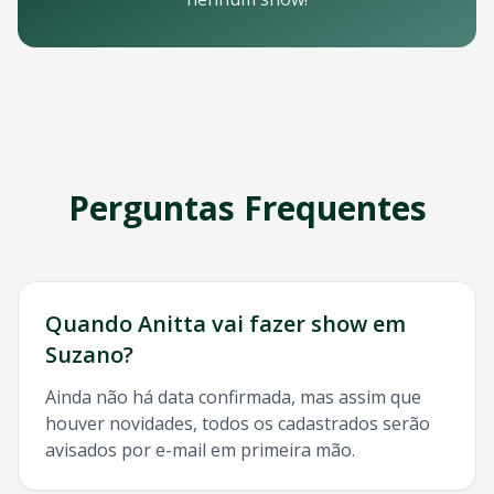
Email: contato@oticket.com.br
Telefone: (11) 3000-0000
WhatsApp: (11) 99999-9999
Chat online: Disponível no site 24/7
Horário de atendimento: Segunda a sexta, 9h às 18h | Sába
Redes Sociais
Siga a OTicket nas redes sociais para ficar por dentro de t
Facebook - @oticket
Perguntas Frequentes
Instagram - @oticket
Twitter - @oticket
YouTube - OTicket Brasil
Palavras-chave Relacionadas
Anitta
Suzano
, show
Anitta
Suzano
, ingresso
Anitta
Suzano
Quando
Anitta
vai fazer show em
Suzano
?
Ainda não há data confirmada, mas assim que
houver novidades, todos os cadastrados serão
avisados por e-mail em primeira mão.