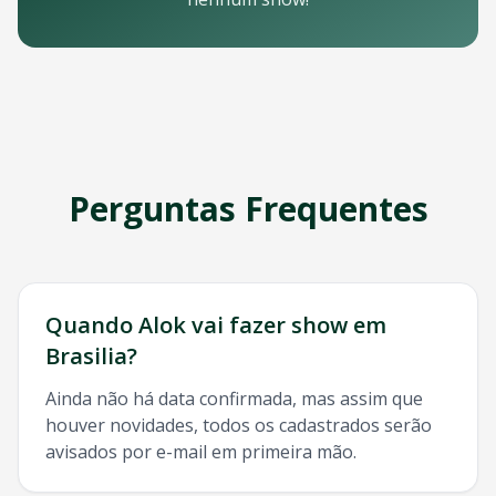
Email: contato@oticket.com.br
Telefone: (11) 3000-0000
WhatsApp: (11) 99999-9999
Chat online: Disponível no site 24/7
Horário de atendimento: Segunda a sexta, 9h às 18h | Sába
Redes Sociais
Siga a OTicket nas redes sociais para ficar por dentro de t
Facebook - @oticket
Perguntas Frequentes
Instagram - @oticket
Twitter - @oticket
YouTube - OTicket Brasil
Palavras-chave Relacionadas
Alok
Brasilia
, show
Alok
Brasilia
, ingresso
Alok
Brasilia
,
Alo
Quando
Alok
vai fazer show em
Brasilia
?
Ainda não há data confirmada, mas assim que
houver novidades, todos os cadastrados serão
avisados por e-mail em primeira mão.